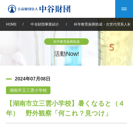
HOME
/
中谷財団事業紹介
/
科学教育振興助成・次世代理系人材
トップ
科学教育振興助成
中谷財団について
活動Now!
中谷財団について
理事長挨拶
中谷財団事業紹介
2024年07月08日
設立趣意書
中谷財団事業紹介
財団概要
中谷賞
中谷財団動画紹介
湖南市立三雲小学校
【湖南市立三雲小学校】暑くなると（４
40年史デジタルブック
沿革
神戸賞
長期大型研究助成
その他情報
年） 野外観察「何これ？見つけ」
中谷財団40年史
研究助成
その他情報
交流助成
個人情報保護に関する
お問い合わせ
40年史別冊
基本方針