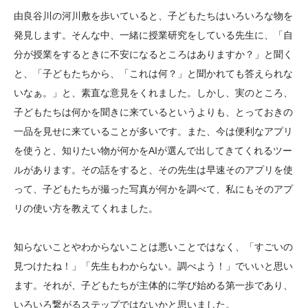
大学院生奨学金
国際学生交流プログラ
役員・評議員
公開情報
由良谷川の河川敷を歩いていると、子どもたちはいろいろな物を
アクセス
ム
よくあるご質問
発見します。そんな中、一緒に授業研究をしている先生に、「自
日本語
English
マイページ
分が授業をするときに不安になるところはありますか？」と聞く
年報一覧
中谷財団レポート
と、「子どもたちから、「これは何？」と聞かれても答えられな
科学教育振興助成・
サイトマップ
中谷財団アーカイブ
いなぁ。」と、素直な意見をくれました。しかし、実のところ、
次世代理系人材育成プ
子どもたちは何かを聞きに来ているというよりも、とっておきの
ログラム助成
一品を見せに来ていることが多いです。また、今は便利なアプリ
を使うと、知りたい物が何かをAIが選んで出してきてくれるツー
ルがあります。その話をすると、その先生は早速そのアプリを使
って、子どもたちが撮った写真が何かを調べて、私にもそのアプ
リの使い方を教えてくれました。
知らないことやわからないことは悪いことではなく、「すごいの
見つけたね！」「先生もわからない。調べよう！」でいいと思い
ます。それが、子どもたちが主体的に学び始める第一歩であり、
いろいろ繋がるステップではないかと思いました。