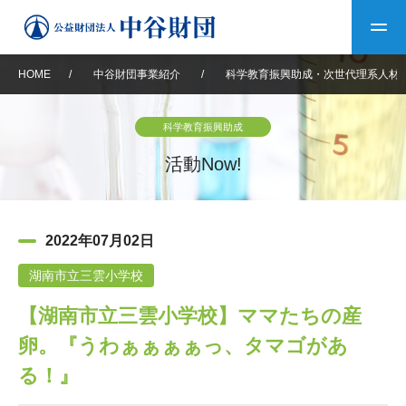
HOME
/
中谷財団事業紹介
/
科学教育振興助成・次世代理系人材
トップ
科学教育振興助成
中谷財団について
活動Now!
中谷財団について
理事長挨拶
中谷財団事業紹介
2022年07月02日
設立趣意書
中谷財団事業紹介
財団概要
中谷賞
中谷財団動画紹介
湖南市立三雲小学校
【湖南市立三雲小学校】ママたちの産
40年史デジタルブック
沿革
神戸賞
長期大型研究助成
その他情報
卵。『うわぁぁぁぁっ、タマゴがあ
中谷財団40年史
研究助成
その他情報
交流助成
個人情報保護に関する
る！』
お問い合わせ
40年史別冊
基本方針