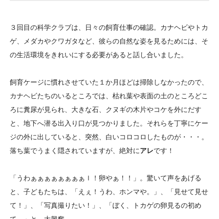
大学院生奨学金
国際学生交流プログラ
役員・評議員
公開情報
アクセス
ム
よくあるご質問
３回目の科学クラブは、日々の飼育仕事の確認。カナヘビやトカ
日本語
English
マイページ
年報一覧
中谷財団レポート
ゲ、メダカやクワガタなど、彼らの自然な姿を見るためには、そ
科学教育振興助成・
サイトマップ
中谷財団アーカイブ
の生活環境をきれいにする必要があると話し合いました。
次世代理系人材育成プ
飼育ケージに慣れさせていた１か月ほどは掃除しなかったので、
ログラム助成
カナヘビたちのいるところでは、枯れ葉や表面の土のところどこ
ろに糞尿が見られ、大きな石、クヌギの木片やコケを外にだす
と、地下へ潜る出入り口が見つかりました。それらを丁寧にケー
ジの外に出していると、突然、白いコロコロしたものが・・・。
落ち葉でうまく隠されていますが、絶対に
アレ
です！
「うわぁぁぁぁぁぁぁぁｌ！卵やぁ！！」。驚いて声をあげる
と、子どもたちは、「えぇ！うわ、ホンマや。」、「見せて見せ
て！」、「写真撮りたい！」、「ぼく、トカゲの卵見るの初め