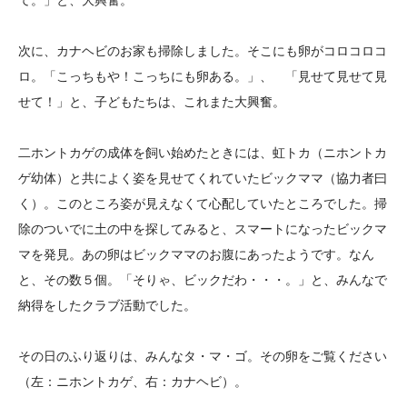
て。」と、大興奮。
次に、カナヘビのお家も掃除しました。そこにも卵がコロコロコ
ロ。「こっちもや！こっちにも卵ある。」、 「見せて見せて見
せて！」と、子どもたちは、これまた大興奮。
二ホントカゲの成体を飼い始めたときには、虹トカ（ニホントカ
ゲ幼体）と共によく姿を見せてくれていたビックママ（協力者曰
く）。このところ姿が見えなくて心配していたところでした。掃
除のついでに土の中を探してみると、スマートになったビックマ
マを発見。あの卵はビックママのお腹にあったようです。なん
と、その数５個。「そりゃ、ビックだわ・・・。」と、みんなで
納得をしたクラブ活動でした。
その日のふり返りは、みんなタ・マ・ゴ。その卵をご覧ください
（左：ニホントカゲ、右：カナヘビ）。