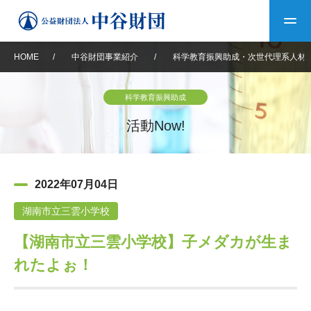
HOME
/
中谷財団事業紹介
/
科学教育振興助成・次世代理系人材
トップ
科学教育振興助成
中谷財団について
活動Now!
中谷財団について
理事長挨拶
中谷財団事業紹介
2022年07月04日
設立趣意書
中谷財団事業紹介
財団概要
中谷賞
中谷財団動画紹介
湖南市立三雲小学校
【湖南市立三雲小学校】子メダカが生ま
40年史デジタルブック
沿革
神戸賞
長期大型研究助成
その他情報
れたよぉ！
中谷財団40年史
研究助成
その他情報
交流助成
個人情報保護に関する
お問い合わせ
40年史別冊
基本方針