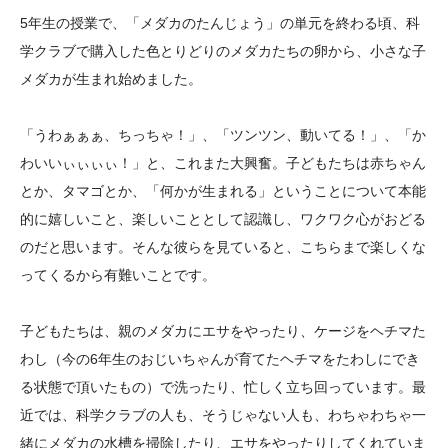
大学院生奨学金
国際学生交流プログラ
役員・評議員
公開情報
5年生の授業で、「メダカのたんじょう」の単元を終わる頃、科
アクセス
ム
よくあるご質問
学クラブで購入した色とりどりのメダカたちの卵から、小さな子
日本語
English
マイページ
メダカが生まれ始めました。
年報一覧
中谷財団レポート
科学教育振興助成・
サイトマップ
中谷財団アーカイブ
「うわぁぁぁ、ちっちゃ！」、「ツンツン、動いてる！」、「か
次世代理系人材育成プ
わいいぃぃぃぃ！」と、これまた大興奮。子どもたちは赤ちゃん
ログラム助成
とか、タマゴとか、「何かが生まれる」ということについて本能
的に嬉しいこと、楽しいこととして認識し、ワクワク心がおどる
のだと思います。そんな彼らを見ていると、こちらまで楽しくな
ってくるから有難いことです。
子どもたちは、親のメダカにエサをやったり、ケージをヘチマた
わし（今の6年生のおじいちゃんが育てたヘチマをたわしにでき
る状態で頂いたもの）で洗ったり、忙しく立ち回っています。最
近では、科学クラブの人も、そうじゃない人も、わちゃわちゃ一
緒にメダカの水槽を掃除したり、エサをやったりしてくれていま