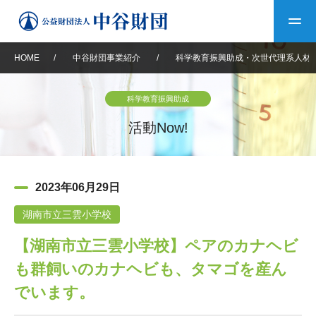
HOME
/
中谷財団事業紹介
/
科学教育振興助成・次世代理系人材
トップ
科学教育振興助成
中谷財団について
活動Now!
中谷財団について
理事長挨拶
中谷財団事業紹介
2023年06月29日
設立趣意書
中谷財団事業紹介
財団概要
中谷賞
中谷財団動画紹介
湖南市立三雲小学校
【湖南市立三雲小学校】ペアのカナヘビ
40年史デジタルブック
沿革
神戸賞
長期大型研究助成
その他情報
も群飼いのカナヘビも、タマゴを産ん
中谷財団40年史
研究助成
その他情報
交流助成
個人情報保護に関する
でいます。
お問い合わせ
40年史別冊
基本方針