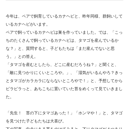
大学院生奨学金
国際学生交流プログラ
役員・評議員
公開情報
アクセス
ム
よくあるご質問
今年は、ペアで飼育しているカナヘビと、昨年同様、群飼いして
日本語
English
マイページ
年報一覧
中谷財団レポート
いるカナヘビがいます。
科学教育振興助成・
サイトマップ
中谷財団アーカイブ
ペアで飼っているカナヘビは巣を作っていました。では、「こっ
次世代理系人材育成プ
ちのたくさんで飼っているカナヘビは、タマゴを産んでいるか
な？」と、質問すると、子どもたちは「まだ産んでないと思
ログラム助成
う。」との答え。
「タマゴを産むとしたら、どこに産むだろうね？」と聞くと、
「敵に見つかりにくいところや。」、「湿気がいるんやろ？きっ
とタマゴがカラカラにならないところやで！」と、予想してから
ピラピラっと、あちこちに置いていた苔をめくって見ていきまし
た。
「先生！ 苔の下にタマゴあった！」「ホンマや！」と、タマゴ
を見つけた子どもたちは大喜び。