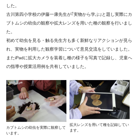
した。
大学院生奨学金
国際学生交流プログラ
役員・評議員
公開情報
古川第四小学校の伊藤一康先生が｢実物から学ぶ｣と題し実際にカ
アクセス
ム
よくあるご質問
日本語
English
マイページ
ブトムシの幼虫の観察や拡大レンズを用いた種の観察を行いまし
年報一覧
中谷財団レポート
た。
科学教育振興助成・
サイトマップ
中谷財団アーカイブ
初めて幼虫を見る・触る先生方も多く新鮮なリアクションが見ら
次世代理系人材育成プ
れ、実物を利用した観察学習について意見交流をしていました。
ログラム助成
またiPadに拡大カメラを装着し種の様子を写真で記録し、児童へ
の指導や授業活用例を共有していました。
拡大レンズを用いて種を記録してい
カブトムシの幼虫を実際に観察して
ます。
います。