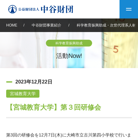
HOME
/
中谷財団事業紹介
/
科学教育振興助成・次世代理系人材
トップ
科学教育振興助成
中谷財団について
活動Now!
中谷財団について
理事長挨拶
中谷財団事業紹介
2023年12月22日
設立趣意書
中谷財団事業紹介
財団概要
中谷賞
中谷財団動画紹介
宮城教育大学
【宮城教育大学】第３回研修会
40年史デジタルブック
沿革
神戸賞
長期大型研究助成
その他情報
中谷財団40年史
研究助成
その他情報
交流助成
個人情報保護に関する
お問い合わせ
40年史別冊
基本方針
第3回の研修会を12月7日(木)に大崎市立古川第四小学校で行いま