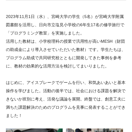
大学院生奨学金
国際学生交流プログラ
役員・評議員
公開情報
アクセス
ム
よくあるご質問
2023年11月1日（水）、宮崎大学の学生（5名）が宮崎大学附属
日本語
English
マイページ
年報一覧
中谷財団レポート
図書館を活用し、日向市立塩見小学校の6年生17名の修学旅行で
科学教育振興助成・
サイトマップ
中谷財団アーカイブ
「プログラミング教室」を実施しました。
次世代理系人材育成プ
活用した教材は、小学校理科の授業で汎用性が高いMESH（財団
の助成金により導入させていただいた教材）です。学生たちは、
ログラム助成
プログラム助成で共同研究校とともに開発してきた事例を参考
に、教材の効果的な活用方法を検討してまいりました。
はじめに、アイスブレークでゲームを行い、和気あいあいと基本
操作を学びました。活動の後半では、社会における課題を解決で
きないか班別に考え、活発な議論を展開。終盤では、創意工夫に
満ちた課題解決のためのプログラムを見事に発表することができ
ました！