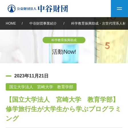
HOME
/
中谷財団事業紹介
/
科学教育振興助成・次世代理系人材
トップ
科学教育振興助成
中谷財団について
活動Now!
中谷財団について
理事長挨拶
中谷財団事業紹介
2023年11月21日
設立趣意書
中谷財団事業紹介
財団概要
中谷賞
中谷財団動画紹介
国立大学法人 宮崎大学 教育学部
【国立大学法人 宮崎大学 教育学部】
40年史デジタルブック
沿革
神戸賞
長期大型研究助成
その他情報
修学旅行生が大学生から学ぶプログラミ
中谷財団40年史
研究助成
その他情報
交流助成
個人情報保護に関する
ング
お問い合わせ
40年史別冊
基本方針