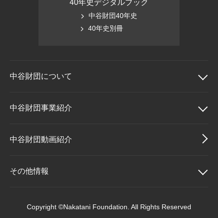
40年史デジタルブック
中谷財団40年史
40年史別冊
中谷財団に
ついて
中谷財団について
中谷財団事業紹介
理事長挨拶
中谷財団事業紹介
中谷財団動画紹介
設立趣意書
中谷賞
その他情報
財団概要
神戸賞
その他情報
Copyright ©Nakatani Foundation. All Rights Reserved