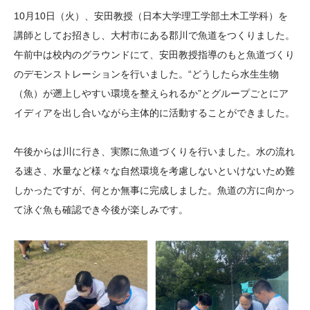
大学院生奨学金
国際学生交流プログラ
役員・評議員
公開情報
10月10日（火）、安田教授（日本大学理工学部土木工学科）を
アクセス
ム
よくあるご質問
講師としてお招きし、大村市にある郡川で魚道をつくりました。
日本語
English
マイページ
午前中は校内のグラウンドにて、安田教授指導のもと魚道づくり
年報一覧
中谷財団レポート
のデモンストレーションを行いました。“どうしたら水生生物
科学教育振興助成・
サイトマップ
中谷財団アーカイブ
（魚）が遡上しやすい環境を整えられるか”とグループごとにア
次世代理系人材育成プ
イディアを出し合いながら主体的に活動することができました。
ログラム助成
午後からは川に行き、実際に魚道づくりを行いました。水の流れ
る速さ、水量など様々な自然環境を考慮しないといけないため難
しかったですが、何とか無事に完成しました。魚道の方に向かっ
て泳ぐ魚も確認でき今後が楽しみです。