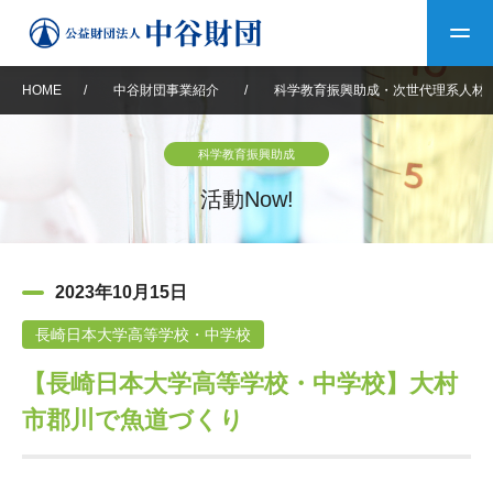
HOME
/
中谷財団事業紹介
/
科学教育振興助成・次世代理系人材
トップ
科学教育振興助成
中谷財団について
活動Now!
中谷財団について
理事長挨拶
中谷財団事業紹介
2023年10月15日
設立趣意書
中谷財団事業紹介
財団概要
中谷賞
中谷財団動画紹介
長崎日本大学高等学校・中学校
【長崎日本大学高等学校・中学校】大村
40年史デジタルブック
沿革
神戸賞
長期大型研究助成
その他情報
市郡川で魚道づくり
中谷財団40年史
研究助成
その他情報
交流助成
個人情報保護に関する
お問い合わせ
40年史別冊
基本方針