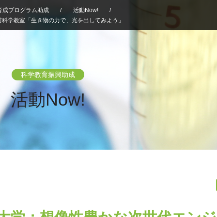
育成プログラム助成
/
活動Now!
/
前科学教室「生き物の力で、光を出してみよう」
科学教育振興助成
活動Now!