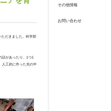
ジニアを育
その他情報
40年
交流
中谷
お問い合わせ
大学
いただきました。科学部
国際
役員
科学
公開
話があったり、1つ1
次世
、人工的に作った光の中
年報
中谷