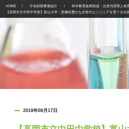
HOME
/
中谷財団事業紹介
/
科学教育振興助成・次世代理系人材
【高岡市立中田中学校】富山大学：想像性豊かな次世代エンジニアを育てる出
2018年08月17日