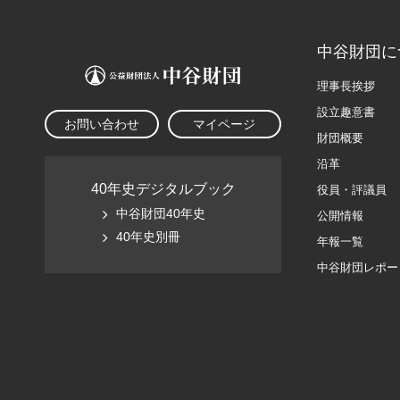
中谷財団に
理事長挨拶
設立趣意書
お問い合わせ
マイページ
財団概要
沿革
40年史デジタルブック
役員・評議員
中谷財団40年史
公開情報
40年史別冊
年報一覧
中谷財団レポー