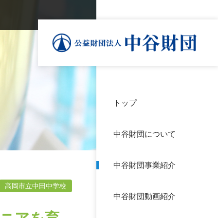
トップ
理事
中谷
個人
基本
中谷財団について
設立
神戸
アク
中谷財団事業紹介
財団
長期
よく
高岡市立中田中学校
中谷財団動画紹介
沿革
研究
サイ