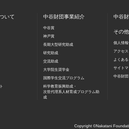
ついて
中谷財団事業紹介
中谷財
中谷賞
その他
神戸賞
個人情報
長期大型研究助成
アクセス
研究助成
よくある
交流助成
サイトマ
大学院生奨学金
中谷財団
国際学生交流
プログラム
ト
科学教育振興助成・
次世代理系人材育成プログラム助
成
Copyright ©Nakatani Foundati