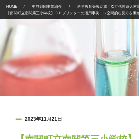
HOME
/
中谷財団事業紹介
/
科学教育振興助成・次世代理系人材
【南関町立南関第三小学校】３Ｄプリンターの活用事例 ～空間的な見方を働
2023年11月21日