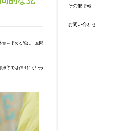
間的な見
その他情報
40年
交流
中谷
お問い合わせ
大学
体積を求める際に、空間
国際
役員
科学
公開
厚紙等では作りにくい形
次世
年報
中谷