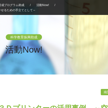
育成プログラム助成
/
活動Now!
/
かせるための手立てとして～
科学教育振興助成
活動Now!
南