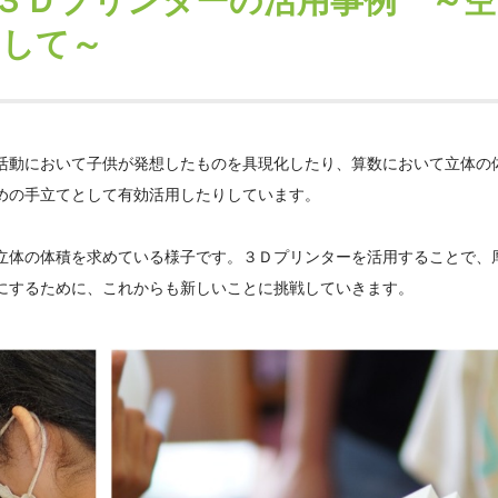
３Ｄプリンターの活用事例 ～空
として～
活動において子供が発想したものを具現化したり、算数において立体の
めの手立てとして有効活用したりしています。
立体の体積を求めている様子です。３Ｄプリンターを活用することで、
にするために、これからも新しいことに挑戦していきます。