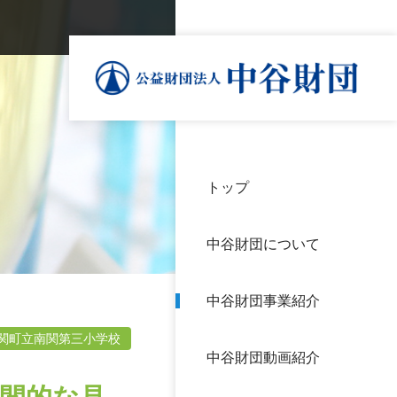
トップ
理事
中谷
個人
基本
中谷財団について
設立
神戸
アク
中谷財団事業紹介
財団
長期
よく
関町立南関第三小学校
中谷財団動画紹介
沿革
研究
サイ