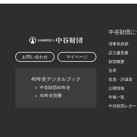
中谷財団に
理事長挨拶
設立趣意書
お問い合わせ
マイページ
財団概要
沿革
40年史デジタルブック
役員・評議員
中谷財団40年史
公開情報
40年史別冊
年報一覧
中谷財団レポー