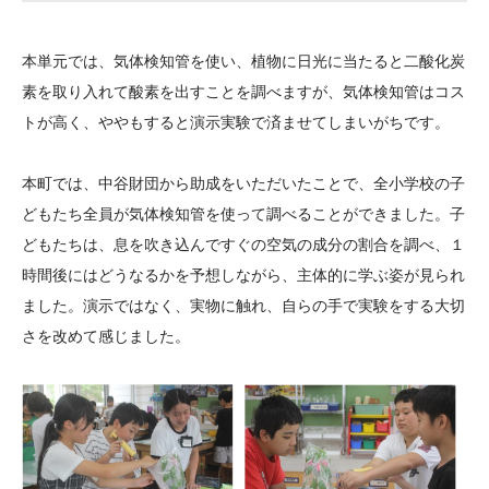
大学院生奨学金
国際学生交流プログラ
役員・評議員
公開情報
アクセス
ム
よくあるご質問
本単元では、気体検知管を使い、植物に日光に当たると二酸化炭
日本語
English
マイページ
年報一覧
中谷財団レポート
素を取り入れて酸素を出すことを調べますが、気体検知管はコス
科学教育振興助成・
サイトマップ
中谷財団アーカイブ
トが高く、ややもすると演示実験で済ませてしまいがちです。
次世代理系人材育成プ
本町では、中谷財団から助成をいただいたことで、全小学校の子
ログラム助成
どもたち全員が気体検知管を使って調べることができました。子
どもたちは、息を吹き込んですぐの空気の成分の割合を調べ、１
時間後にはどうなるかを予想しながら、主体的に学ぶ姿が見られ
ました。演示ではなく、実物に触れ、自らの手で実験をする大切
さを改めて感じました。