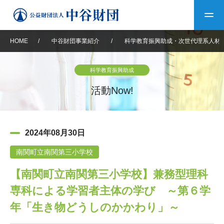
HOME
/
中谷財団事業紹介
/
科学教育振興助成・次世代理系人材
トップ
科学教育振興助成
中谷財団について
活動Now!
中谷財団について
理事長挨拶
中谷財団事業紹介
2024年08月30日
設立趣意書
中谷財団事業紹介
財団概要
中谷賞
中谷財団動画紹介
南関町立南関第三小学校
【南関町立南関第三小学校】兼務型理科
40年史デジタルブック
沿革
神戸賞
長期大型研究助成
その他情報
専科による学習者主体の学び ～第６学
中谷財団40年史
研究助成
その他情報
交流助成
個人情報保護に関する
年「生き物どうしのかかわり」～
お問い合わせ
40年史別冊
基本方針