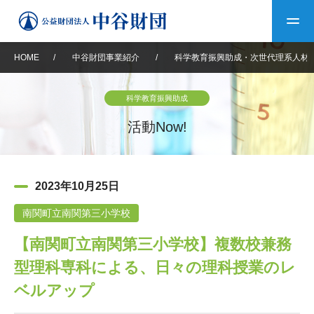
HOME
/
中谷財団事業紹介
/
科学教育振興助成・次世代理系人材
トップ
科学教育振興助成
中谷財団について
活動Now!
中谷財団について
理事長挨拶
中谷財団事業紹介
2023年10月25日
設立趣意書
中谷財団事業紹介
財団概要
中谷賞
中谷財団動画紹介
南関町立南関第三小学校
【南関町立南関第三小学校】複数校兼務
40年史デジタルブック
沿革
神戸賞
長期大型研究助成
その他情報
型理科専科による、日々の理科授業のレ
中谷財団40年史
研究助成
その他情報
交流助成
個人情報保護に関する
ベルアップ
お問い合わせ
40年史別冊
基本方針