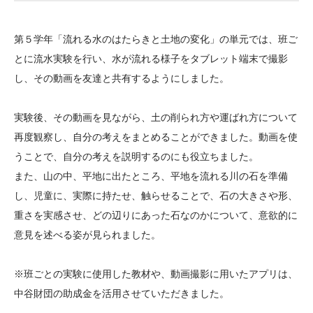
大学院生奨学金
国際学生交流プログラ
役員・評議員
公開情報
アクセス
ム
よくあるご質問
第５学年「流れる水のはたらきと土地の変化」の単元では、班ご
日本語
English
マイページ
年報一覧
中谷財団レポート
とに流水実験を行い、水が流れる様子をタブレット端末で撮影
科学教育振興助成・
サイトマップ
中谷財団アーカイブ
し、その動画を友達と共有するようにしました。
次世代理系人材育成プ
実験後、その動画を見ながら、土の削られ方や運ばれ方について
ログラム助成
再度観察し、自分の考えをまとめることができました。動画を使
うことで、自分の考えを説明するのにも役立ちました。
また、山の中、平地に出たところ、平地を流れる川の石を準備
し、児童に、実際に持たせ、触らせることで、石の大きさや形、
重さを実感させ、どの辺りにあった石なのかについて、意欲的に
意見を述べる姿が見られました。
※班ごとの実験に使用した教材や、動画撮影に用いたアプリは、
中谷財団の助成金を活用させていただきました。