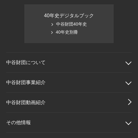
40年史デジタルブック
中谷財団40年史
40年史別冊
中谷財団に
ついて
中谷財団について
中谷財団事業紹介
理事長挨拶
中谷財団事業紹介
中谷財団動画紹介
設立趣意書
中谷賞
その他情報