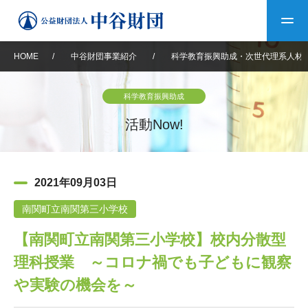
HOME
/
中谷財団事業紹介
/
科学教育振興助成・次世代理系人材
トップ
科学教育振興助成
中谷財団について
活動Now!
中谷財団について
理事長挨拶
中谷財団事業紹介
2021年09月03日
設立趣意書
中谷財団事業紹介
財団概要
中谷賞
中谷財団動画紹介
南関町立南関第三小学校
【南関町立南関第三小学校】校内分散型
40年史デジタルブック
沿革
神戸賞
長期大型研究助成
その他情報
理科授業 ～コロナ禍でも子どもに観察
中谷財団40年史
研究助成
その他情報
交流助成
個人情報保護に関する
や実験の機会を～
お問い合わせ
40年史別冊
基本方針