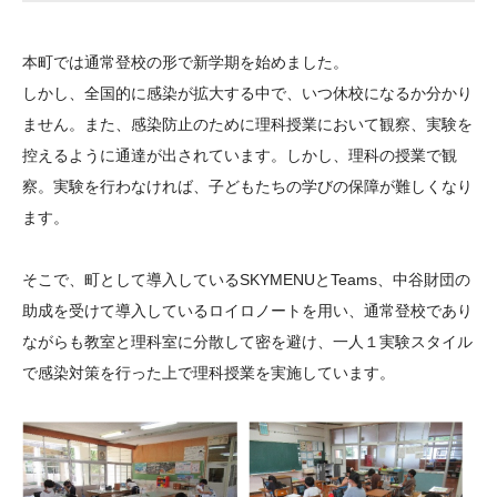
大学院生奨学金
国際学生交流プログラ
役員・評議員
公開情報
アクセス
ム
よくあるご質問
本町では通常登校の形で新学期を始めました。
日本語
English
マイページ
年報一覧
中谷財団レポート
しかし、全国的に感染が拡大する中で、いつ休校になるか分かり
科学教育振興助成・
サイトマップ
中谷財団アーカイブ
ません。また、感染防止のために理科授業において観察、実験を
次世代理系人材育成プ
控えるように通達が出されています。しかし、理科の授業で観
察。実験を行わなければ、子どもたちの学びの保障が難しくなり
ログラム助成
ます。
そこで、町として導入しているSKYMENUとTeams、中谷財団の
助成を受けて導入しているロイロノートを用い、通常登校であり
ながらも教室と理科室に分散して密を避け、一人１実験スタイル
で感染対策を行った上で理科授業を実施しています。