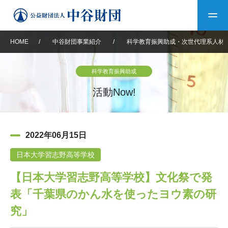
HOME
/
中谷財団事業紹介
/
科学教育振興助成・次世代理系人材
トップ
科学教育振興助成
中谷財団について
活動Now!
中谷財団について
理事長挨拶
中谷財団事業紹介
2022年06月15日
設立趣意書
中谷財団事業紹介
財団概要
中谷賞
中谷財団動画紹介
日本大学習志野高等学校
【日本大学習志野高等学校】文化祭で発
40年史デジタルブック
沿革
神戸賞
長期大型研究助成
その他情報
表「千葉県のかん水を使ったヨウ素の研
中谷財団40年史
研究助成
その他情報
交流助成
個人情報保護に関する
究」
お問い合わせ
40年史別冊
基本方針