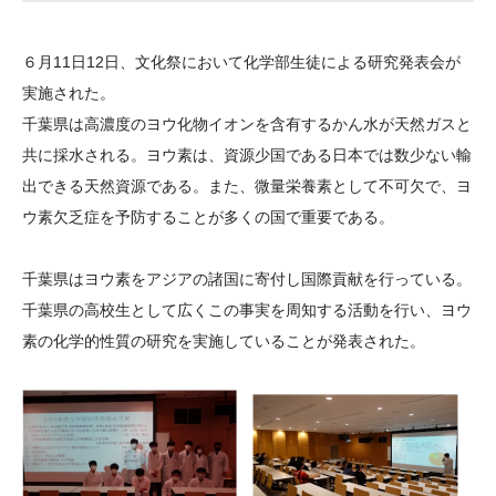
大学院生奨学金
国際学生交流プログラ
役員・評議員
公開情報
アクセス
ム
よくあるご質問
６月11日12日、文化祭において化学部生徒による研究発表会が
日本語
English
マイページ
年報一覧
中谷財団レポート
実施された。
科学教育振興助成・
サイトマップ
中谷財団アーカイブ
千葉県は高濃度のヨウ化物イオンを含有するかん水が天然ガスと
次世代理系人材育成プ
共に採水される。ヨウ素は、資源少国である日本では数少ない輸
出できる天然資源である。また、微量栄養素として不可欠で、ヨ
ログラム助成
ウ素欠乏症を予防することが多くの国で重要である。
千葉県はヨウ素をアジアの諸国に寄付し国際貢献を行っている。
千葉県の高校生として広くこの事実を周知する活動を行い、ヨウ
素の化学的性質の研究を実施していることが発表された。