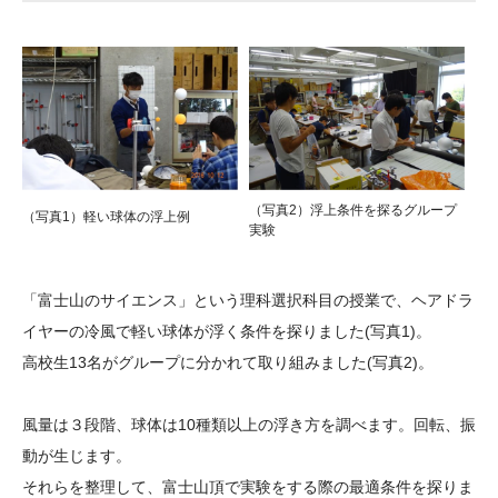
大学院生奨学金
国際学生交流プログラ
役員・評議員
公開情報
アクセス
ム
よくあるご質問
日本語
English
マイページ
年報一覧
中谷財団レポート
科学教育振興助成・
サイトマップ
中谷財団アーカイブ
次世代理系人材育成プ
ログラム助成
（写真2）浮上条件を探るグループ
（写真1）軽い球体の浮上例
実験
「富士山のサイエンス」という理科選択科目の授業で、ヘアドラ
イヤーの冷風で軽い球体が浮く条件を探りました(写真1)。
高校生13名がグループに分かれて取り組みました(写真2)。
風量は３段階、球体は10種類以上の浮き方を調べます。回転、振
動が生じます。
それらを整理して、富士山頂で実験をする際の最適条件を探りま