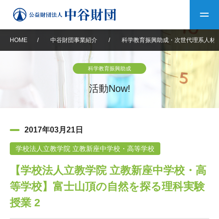
HOME
/
中谷財団事業紹介
/
科学教育振興助成・次世代理系人材
トップ
科学教育振興助成
中谷財団について
活動Now!
中谷財団について
理事長挨拶
中谷財団事業紹介
2017年03月21日
設立趣意書
中谷財団事業紹介
財団概要
中谷賞
中谷財団動画紹介
学校法人立教学院 立教新座中学校・高等学校
【学校法人立教学院 立教新座中学校・高
40年史デジタルブック
沿革
神戸賞
長期大型研究助成
その他情報
等学校】富士山頂の自然を探る理科実験
中谷財団40年史
研究助成
その他情報
交流助成
個人情報保護に関する
授業 2
お問い合わせ
40年史別冊
基本方針