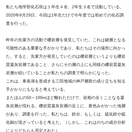
大学院生奨学金
国際学生交流プログラ
役員・評議員
公開情報
私たち地学部化石班は１年生４名、2年生３名で活動している。
アクセス
ム
よくあるご質問
2020年8月29日、今回は1年生だけで今年度では初めての化石調
日本語
English
マイページ
査を行った。
年報一覧
中谷財団レポート
科学教育振興助成・
サイトマップ
中谷財団アーカイブ
昨年の先輩方の活動で礫岩層を発見していた。これは鍵層となる
次世代理系人材育成プ
可能性のある重要な手がかりであり、私たちはその場所に向かっ
ログラム助成
た。すると、先輩方が発見していたのは礫岩層というよりも礫岩
質凝灰岩層であること、さらにその層の上にも同様の礫岩質凝灰
岩層が続いていることが私たちの調査で明らかになった。
これは、東条湖を形成する三田地域の神戸層群の成り立ちを知る
手がかりにもなると考えている。
またほんの50～100mほど離れただけで、岩相の全くことなる凝
灰岩層が現れる。礫岩質凝灰岩層の近くに、黄色みがかった地層
があり、調査を行った。私たちは、鉄分、もしくは、硫化鉄や硫
化銅が混ざっていると考えた。（しかし、これはのちの成分分析
によりどちらも否定された）