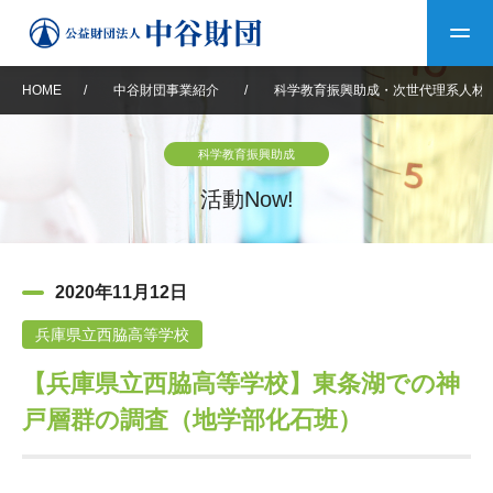
HOME
/
中谷財団事業紹介
/
科学教育振興助成・次世代理系人材
トップ
科学教育振興助成
中谷財団について
活動Now!
中谷財団について
理事長挨拶
中谷財団事業紹介
2020年11月12日
設立趣意書
中谷財団事業紹介
財団概要
中谷賞
中谷財団動画紹介
兵庫県立西脇高等学校
【兵庫県立西脇高等学校】東条湖での神
40年史デジタルブック
沿革
神戸賞
長期大型研究助成
その他情報
戸層群の調査（地学部化石班）
中谷財団40年史
研究助成
その他情報
交流助成
個人情報保護に関する
お問い合わせ
40年史別冊
基本方針