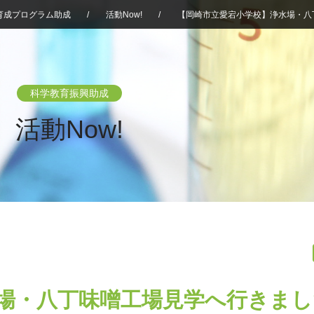
育成プログラム助成
/
活動Now!
/
【岡崎市立愛宕小学校】浄水場・八
科学教育振興助成
活動Now!
場・八丁味噌工場見学へ行きまし