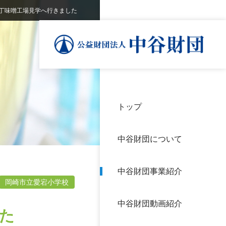
丁味噌工場見学へ行きました
トップ
理事
中谷
個人
基本
中谷財団について
設立
神戸
アク
中谷財団事業紹介
財団
長期
岡崎市立愛宕小学校
よく
中谷財団動画紹介
沿革
研究
た
サイ