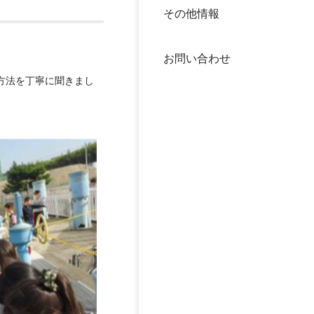
その他情報
40年
交流
中谷
お問い合わせ
大学
方法を丁寧に聞きまし
国際
役員
科学
公開
次世
年報
中谷