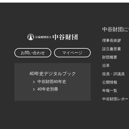
中谷財団に
理事長挨拶
設立趣意書
お問い合わせ
マイページ
財団概要
沿革
40年史デジタルブック
役員・評議員
中谷財団40年史
公開情報
40年史別冊
年報一覧
中谷財団レポー