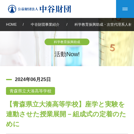
HOME
/
中谷財団事業紹介
/
科学教育振興助成・次世代理系人材
トップ
科学教育振興助成
中谷財団について
活動Now!
中谷財団について
理事長挨拶
中谷財団事業紹介
2024年06月25日
設立趣意書
中谷財団事業紹介
財団概要
中谷賞
中谷財団動画紹介
青森県立大湊高等学校
【青森県立大湊高等学校】座学と実験を
40年史デジタルブック
沿革
神戸賞
長期大型研究助成
その他情報
連動させた授業展開－組成式の定着のた
中谷財団40年史
研究助成
その他情報
交流助成
個人情報保護に関する
めに
お問い合わせ
40年史別冊
基本方針