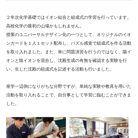
大学院生奨学金
国際学生交流プログラ
役員・評議員
公開情報
アクセス
ム
よくあるご質問
２年次化学基礎ではイオン結合と組成式の学習を行っています。
日本語
English
マイページ
年報一覧
中谷財団レポート
高校化学の最初の山場かもしれません。
科学教育振興助成・
サイトマップ
中谷財団アーカイブ
授業のユニバーサルデザイン化の一つとして、オリジナルのイオ
次世代理系人材育成プ
ンカードを１人１セット配布し、パズル感覚で組成式を作る活動
を取り入れました。また、単に問題演習を行うのではなく、陽イ
ログラム助成
オンと陰イオンを混合し、沈殿生成の有無を確認する実験を行
い、生じた沈殿の組成式を記述する活動も行いました。
座学一辺倒になりがちな分野ですが、単純な実験や教具を用いた
活動を取り入れることで、自分事として学習に臨むことができま
した。