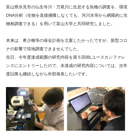
大学院生奨学金
国際学生交流プログラ
役員・評議員
公開情報
富山県氷見市の仏生寺川・万尾川に生息する魚種の調査を、環境
アクセス
ム
よくあるご質問
DNA分析（生物を直接捕獲しなくても、河川水等から網羅的に生
日本語
English
マイページ
物相調査できる）を用いて富山大学と共同研究しました。
年報一覧
中谷財団レポート
科学教育振興助成・
サイトマップ
中谷財団アーカイブ
本来は、希少種等の保全計画を立案したかったですが、新型コロ
次世代理系人材育成プ
ナの影響で現地調査できませんでした。
ログラム助成
先日、今年度達成範囲の研究内容を第５回IBLユースカンファレ
ンスにエントリーしたので、未達成の研究内容については、次年
度以降も継続しながら外部発表したいです。