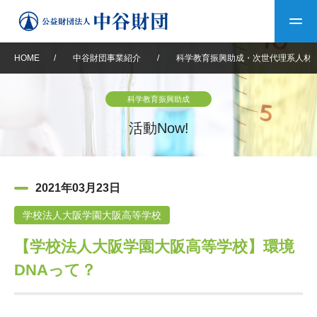
HOME
/
中谷財団事業紹介
/
科学教育振興助成・次世代理系人材
トップ
科学教育振興助成
中谷財団について
活動Now!
中谷財団について
理事長挨拶
中谷財団事業紹介
2021年03月23日
設立趣意書
中谷財団事業紹介
財団概要
中谷賞
中谷財団動画紹介
学校法人大阪学園大阪高等学校
【学校法人大阪学園大阪高等学校】環境
40年史デジタルブック
沿革
神戸賞
長期大型研究助成
その他情報
DNAって？
中谷財団40年史
研究助成
その他情報
交流助成
個人情報保護に関する
お問い合わせ
40年史別冊
基本方針