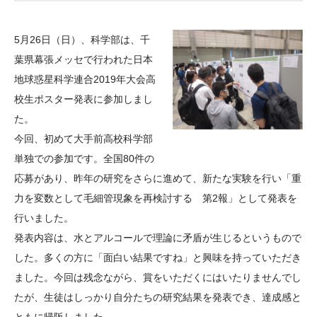
大学院生奨学金
国際学生交流プログラ
役員・評議員
公開情報
アクセス
ム
よくあるご質問
5月26日（日）、科学部は、千
日本語
English
マイページ
年報一覧
中谷財団レポート
葉県幕張メッセで行われた日本
科学教育振興助成・
サイトマップ
中谷財団アーカイブ
地球惑星科学連合2019年大会高
次世代理系人材育成プ
校生ポスター発表に参加しまし
た。
ログラム助成
今回、初めて大手前高校科学部
単独での参加です。全国80件の
応募があり、昨年の研究をさらに進めて、新たな実験を行い「重
力を変数として毛細管現象を再検討する 第2報」として発表を
行いました。
発表内容は、水とアルコールで理論に矛盾が生じるというもので
した。多くの方に「面白い結果ですね」と興味を持っていただき
ました。今回は残念ながら、賞をいただくにはいたりませんでし
たが、生徒はしっかり自分たちの研究結果を発表でき、達成感と