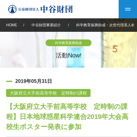
HOME
/
中谷財団事業紹介
/
科学教育振興助成・次世代理系人材
トップ
科学教育振興助成
中谷財団について
活動Now!
中谷財団について
理事長挨拶
中谷財団事業紹介
2019年05月31日
設立趣意書
中谷財団事業紹介
財団概要
中谷賞
中谷財団動画紹介
大阪府立大手前高等学校 定時制の課程
【大阪府立大手前高等学校 定時制の課
40年史デジタルブック
沿革
神戸賞
長期大型研究助成
その他情報
程】日本地球惑星科学連合2019年大会高
中谷財団40年史
研究助成
その他情報
交流助成
個人情報保護に関する
校生ポスター発表に参加
お問い合わせ
40年史別冊
基本方針