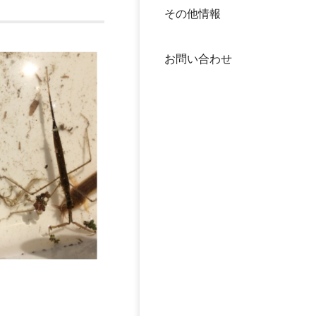
その他情報
40年
交流
中谷
お問い合わせ
大学
国際
役員
科学
公開
次世
年報
中谷