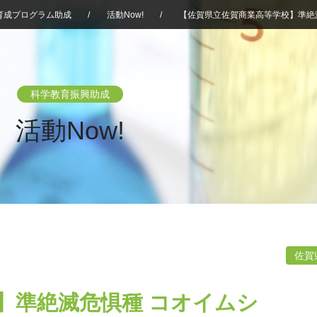
育成プログラム助成
/
活動Now!
/
【佐賀県立佐賀商業高等学校】準絶
科学教育振興助成
活動Now!
佐賀
】準絶滅危惧種 コオイムシ