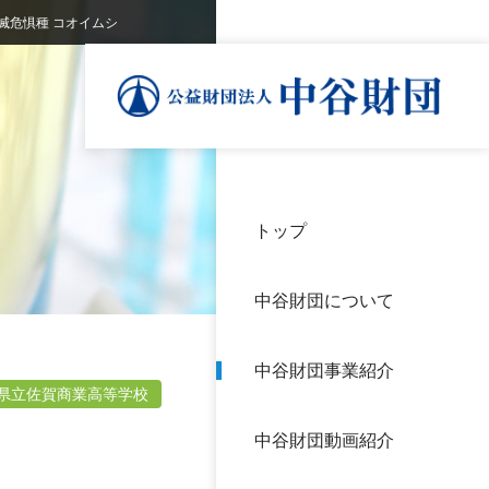
滅危惧種 コオイムシ
トップ
理事
中谷
個人
基本
中谷財団について
設立
神戸
アク
中谷財団事業紹介
財団
長期
県立佐賀商業高等学校
よく
中谷財団動画紹介
沿革
研究
サイ