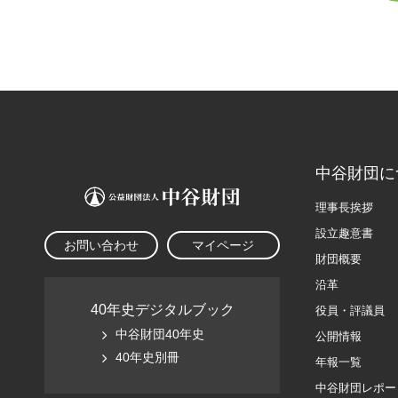
中谷財団に
理事長挨拶
設立趣意書
お問い合わせ
マイページ
財団概要
沿革
40年史デジタルブック
役員・評議員
中谷財団40年史
公開情報
40年史別冊
年報一覧
中谷財団レポー