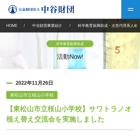
HOME
/
中谷財団事業紹介
/
科学教育振興助成・次世代理系人材
トップ
科学教育振興助成
中谷財団について
活動Now!
中谷財団について
理事長挨拶
中谷財団事業紹介
2022年11月26日
設立趣意書
中谷財団事業紹介
財団概要
中谷賞
中谷財団動画紹介
東松山市立桜山小学校
【東松山市立桜山小学校】サワトラノオ
40年史デジタルブック
沿革
神戸賞
長期大型研究助成
その他情報
植え替え交流会を実施しました
中谷財団40年史
研究助成
その他情報
交流助成
個人情報保護に関する
お問い合わせ
40年史別冊
基本方針