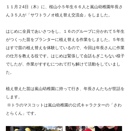
大学院生奨学金
国際学生交流プログラ
役員・評議員
公開情報
１１月２4日（木）に、桜山小５年生６６人と嵐山幼稚園年長さ
アクセス
ム
よくあるご質問
ん３５人が「サワトラノオ植え替え交流会」をしました。
日本語
English
マイページ
年報一覧
中谷財団レポート
はじめに全員であいさつをし、１６のグループに分かれて５年生
科学教育振興助成・
サイトマップ
中谷財団アーカイブ
がつくった苗をプランターに植え替える作業をしました。５年生
次世代理系人材育成プ
はすで苗の植え替えを体験しているので、今回は年長さんに作業
ログラム助成
の仕方を教える役です。はじめは緊張して会話もぎこちない様子
でしたが、作業がすすむにつれて打ち解けて活動をしていまし
た。
植え替えた苗は嵐山幼稚園に持って行き、年長さんたちが世話を
します。
※トラのマスコットは嵐山幼稚園の公式キャラクターの「さわ
とらくん」です。