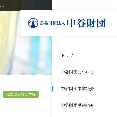
ナナ
トップ
理事
中谷
個人
基本
中谷財団について
設立
神戸
アク
中谷財団事業紹介
財団
長期
滋賀県立聾話学校
よく
中谷財団動画紹介
沿革
研究
サイ