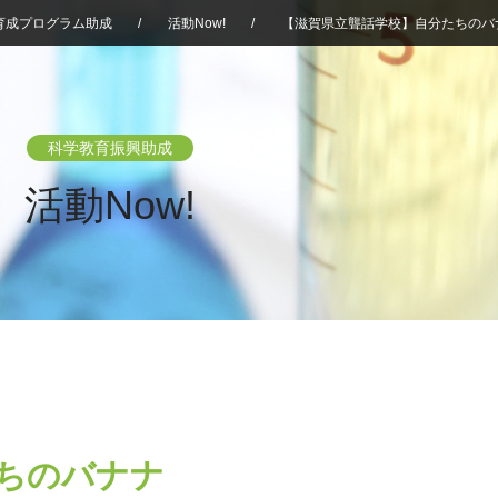
育成プログラム助成
/
活動Now!
/
【滋賀県立聾話学校】自分たちのバ
科学教育振興助成
活動Now!
ちのバナナ