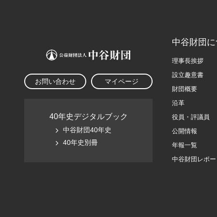
中谷財団に
理事長挨拶
設立趣意書
お問い合わせ
マイページ
財団概要
沿革
40年史デジタルブック
役員・評議員
中谷財団40年史
公開情報
40年史別冊
年報一覧
中谷財団レポー