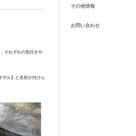
その他情報
40年
交流
中谷
お問い合わせ
大学
国際
役員
ど，それぞれの気付きや
科学
公開
次世
ネザル】と名前が付けら
年報
中谷