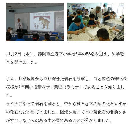
大学院生奨学金
国際学生交流プログラ
役員・評議員
公開情報
アクセス
ム
よくあるご質問
日本語
English
マイページ
年報一覧
中谷財団レポート
科学教育振興助成・
サイトマップ
中谷財団アーカイブ
次世代理系人材育成プ
ログラム助成
11月2日（木）、静岡市立森下小学校6年の53名を迎え、科学教
室を開きました。
まず、那須塩原から取り寄せた岩石を観察し、白と灰色の薄い縞
模様が1年間の堆積を示す葉理（ラミナ）であることを知りまし
た。
ラミナに沿って岩石を割ると、中から様々な木の葉の化石や水草
の化石などが出てきました。図鑑を用いて木の葉化石の名前をさ
がすと、なじみのある木の葉であることが分かりました。