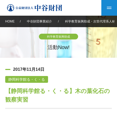
HOME
/
中谷財団事業紹介
/
科学教育振興助成・次世代理系人材
トップ
科学教育振興助成
中谷財団について
活動Now!
中谷財団について
理事長挨拶
中谷財団事業紹介
2017年11月14日
設立趣意書
中谷財団事業紹介
財団概要
中谷賞
中谷財団動画紹介
静岡科学館る・く・る
【静岡科学館る・く・る】木の葉化石の
40年史デジタルブック
沿革
神戸賞
長期大型研究助成
その他情報
観察実習
中谷財団40年史
研究助成
その他情報
交流助成
個人情報保護に関する
お問い合わせ
40年史別冊
基本方針