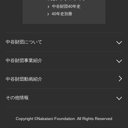
中谷財団40年史
40年史別冊
中谷財団に
ついて
中谷財団について
中谷財団事業紹介
理事長挨拶
中谷財団事業紹介
中谷財団動画紹介
設立趣意書
中谷賞
その他情報
財団概要
神戸賞
その他情報
Copyright ©Nakatani Foundation. All Rights Reserved