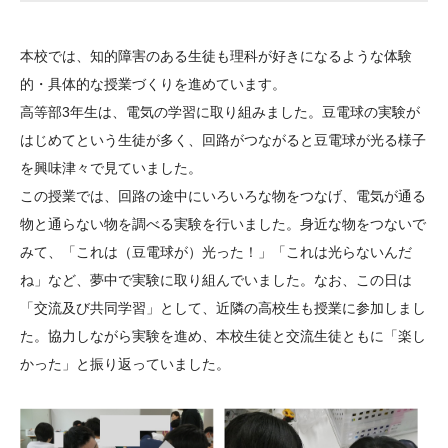
大学院生奨学金
国際学生交流プログラ
役員・評議員
公開情報
アクセス
ム
よくあるご質問
本校では、知的障害のある生徒も理科が好きになるような体験
日本語
English
マイページ
年報一覧
中谷財団レポート
的・具体的な授業づくりを進めています。
科学教育振興助成・
サイトマップ
中谷財団アーカイブ
高等部3年生は、電気の学習に取り組みました。豆電球の実験が
次世代理系人材育成プ
はじめてという生徒が多く、回路がつながると豆電球が光る様子
を興味津々で見ていました。
ログラム助成
この授業では、回路の途中にいろいろな物をつなげ、電気が通る
物と通らない物を調べる実験を行いました。身近な物をつないで
みて、「これは（豆電球が）光った！」「これは光らないんだ
ね」など、夢中で実験に取り組んでいました。なお、この日は
「交流及び共同学習」として、近隣の高校生も授業に参加しまし
た。協力しながら実験を進め、本校生徒と交流生徒ともに「楽し
かった」と振り返っていました。