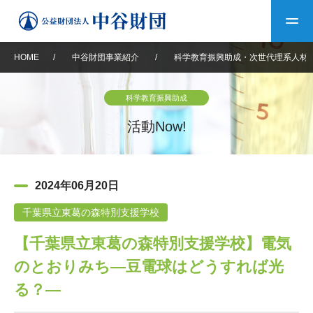
HOME
/
中谷財団事業紹介
/
科学教育振興助成・次世代理系人材
トップ
科学教育振興助成
中谷財団について
活動Now!
中谷財団について
理事長挨拶
中谷財団事業紹介
2024年06月20日
設立趣意書
中谷財団事業紹介
財団概要
中谷賞
中谷財団動画紹介
千葉県立東葛の森特別支援学校
【千葉県立東葛の森特別支援学校】電気
40年史デジタルブック
沿革
神戸賞
長期大型研究助成
その他情報
のとおりみち―豆電球はどうすれば光
中谷財団40年史
研究助成
その他情報
交流助成
個人情報保護に関する
る？―
お問い合わせ
40年史別冊
基本方針