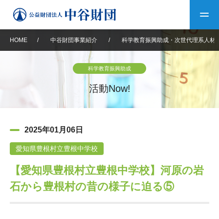
HOME
/
中谷財団事業紹介
/
科学教育振興助成・次世代理系人材
トップ
科学教育振興助成
中谷財団について
活動Now!
中谷財団について
理事長挨拶
中谷財団事業紹介
2025年01月06日
設立趣意書
中谷財団事業紹介
財団概要
中谷賞
中谷財団動画紹介
愛知県豊根村立豊根中学校
【愛知県豊根村立豊根中学校】河原の岩
40年史デジタルブック
沿革
神戸賞
長期大型研究助成
その他情報
石から豊根村の昔の様子に迫る⑤
中谷財団40年史
研究助成
その他情報
交流助成
個人情報保護に関する
お問い合わせ
40年史別冊
基本方針