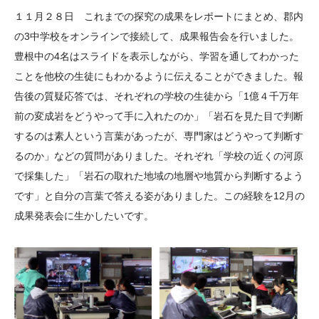
大学院生奨学金
国際学生交流プログラ
役員・評議員
公開情報
１１月２８日 これまでの探究の成果をレポートにまとめ、郡内
アクセス
ム
よくあるご質問
の3中学校をオンラインで接続して、成果報告会を行いました。
日本語
English
マイページ
豊根中の4名はスライドを表示しながら、学習を通してわかった
年報一覧
中谷財団レポート
ことを他校の生徒にもわかるように伝えることができました。報
科学教育振興助成・
サイトマップ
中谷財団アーカイブ
告後の質疑応答では、それぞれの学校の生徒から「1億４千万年
次世代理系人材育成プ
前の変成岩をどうやって手に入れたのか」「岩石を見た目で判断
ログラム助成
するのは素人という言葉があったが、専門家はどうやって判断す
るのか」などの質問がありました。それぞれ「学校の近くの河原
で採集した」「岩石の取れた地域の地層や地質から判断するよう
です」と自分の言葉で答える姿がありました。この経験を12月の
成果発表会に生かしたいです。