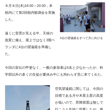
大学院生奨学金
国際学生交流プログラ
役員・評議員
公開情報
８月８日(木)18:00～20:00，本
アクセス
ム
よくあるご質問
校内にて第2回校内観測会を実施
日本語
English
マイページ
した。
年報一覧
中谷財団レポート
科学教育振興助成・
サイトマップ
中谷財団アーカイブ
遠くに雷雲が見える中、天候の
次世代理系人材育成プ
4台の望遠鏡をすべて月に向ける
急変に備え、屋上ではなく3階ベ
ログラム助成
ランダに4台の望遠鏡を準備し
た。
今回の宣伝の甲斐なく、一般の参加者は5名と少なかったが、科
学部以外の多くの生徒が夏休み中にも拘わらず見に来てくれた。
空気望遠鏡に関しては、今回の
目標である月や木星土星の高度
が低いので、昇降措置は無しで
行こうと生徒に提案したが、接