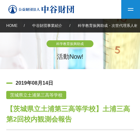
HOME
/
中谷財団事業紹介
/
科学教育振興助成・次世代理系人材
トップ
科学教育振興助成
中谷財団について
活動Now!
中谷財団について
理事長挨拶
中谷財団事業紹介
2019年08月14日
設立趣意書
中谷財団事業紹介
財団概要
中谷賞
中谷財団動画紹介
茨城県立土浦第三高等学校
【茨城県立土浦第三高等学校】土浦三高
40年史デジタルブック
沿革
神戸賞
長期大型研究助成
その他情報
第2回校内観測会報告
中谷財団40年史
研究助成
その他情報
交流助成
個人情報保護に関する
お問い合わせ
40年史別冊
基本方針