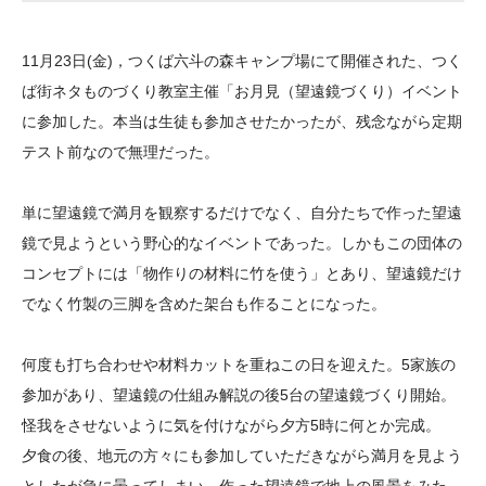
大学院生奨学金
国際学生交流プログラ
役員・評議員
公開情報
アクセス
ム
よくあるご質問
11月23日(金)，つくば六斗の森キャンプ場にて開催された、つく
日本語
English
マイページ
年報一覧
中谷財団レポート
ば街ネタものづくり教室主催「お月見（望遠鏡づくり）イベント
科学教育振興助成・
サイトマップ
中谷財団アーカイブ
に参加した。本当は生徒も参加させたかったが、残念ながら定期
次世代理系人材育成プ
テスト前なので無理だった。
ログラム助成
単に望遠鏡で満月を観察するだけでなく、自分たちで作った望遠
鏡で見ようという野心的なイベントであった。しかもこの団体の
コンセプトには「物作りの材料に竹を使う」とあり、望遠鏡だけ
でなく竹製の三脚を含めた架台も作ることになった。
何度も打ち合わせや材料カットを重ねこの日を迎えた。5家族の
参加があり、望遠鏡の仕組み解説の後5台の望遠鏡づくり開始。
怪我をさせないように気を付けながら夕方5時に何とか完成。
夕食の後、地元の方々にも参加していただきながら満月を見よう