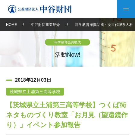
HOME
/
中谷財団事業紹介
/
科学教育振興助成・次世代理系人材
トップ
科学教育振興助成
中谷財団について
活動Now!
中谷財団について
理事長挨拶
中谷財団事業紹介
2018年12月03日
設立趣意書
中谷財団事業紹介
財団概要
中谷賞
中谷財団動画紹介
茨城県立土浦第三高等学校
【茨城県立土浦第三高等学校】つくば街
40年史デジタルブック
沿革
神戸賞
長期大型研究助成
その他情報
ネタものづくり教室「お月見（望遠鏡作
中谷財団40年史
研究助成
その他情報
交流助成
個人情報保護に関する
り）」イベント参加報告
お問い合わせ
40年史別冊
基本方針