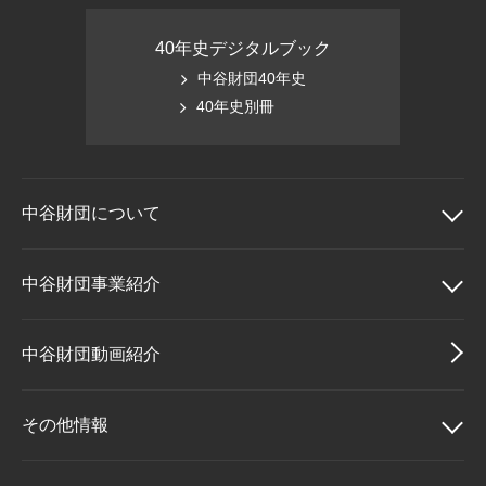
40年史デジタルブック
中谷財団40年史
40年史別冊
中谷財団に
ついて
中谷財団について
中谷財団事業紹介
理事長挨拶
中谷財団事業紹介
中谷財団動画紹介
設立趣意書
中谷賞
その他情報