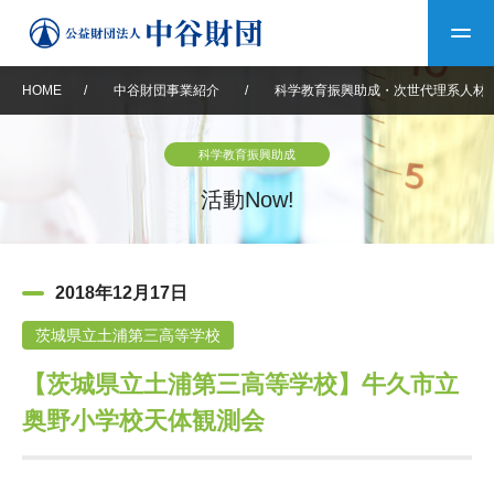
HOME
/
中谷財団事業紹介
/
科学教育振興助成・次世代理系人材
トップ
科学教育振興助成
中谷財団について
活動Now!
中谷財団について
理事長挨拶
中谷財団事業紹介
2018年12月17日
設立趣意書
中谷財団事業紹介
財団概要
中谷賞
中谷財団動画紹介
茨城県立土浦第三高等学校
【茨城県立土浦第三高等学校】牛久市立
40年史デジタルブック
沿革
神戸賞
長期大型研究助成
その他情報
奥野小学校天体観測会
中谷財団40年史
研究助成
その他情報
交流助成
個人情報保護に関する
お問い合わせ
40年史別冊
基本方針