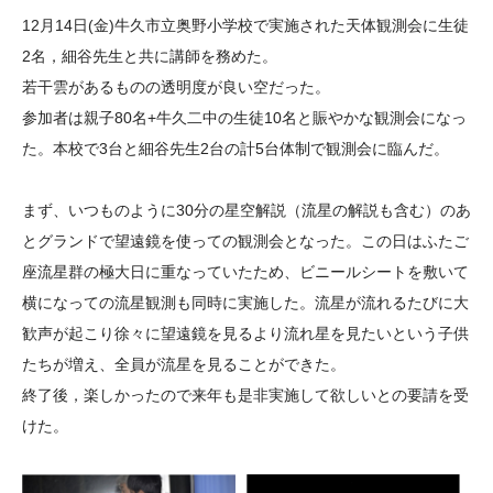
大学院生奨学金
国際学生交流プログラ
役員・評議員
公開情報
12月14日(金)牛久市立奥野小学校で実施された天体観測会に生徒
アクセス
ム
よくあるご質問
2名，細谷先生と共に講師を務めた。
日本語
English
マイページ
若干雲があるものの透明度が良い空だった。
年報一覧
中谷財団レポート
参加者は親子80名+牛久二中の生徒10名と賑やかな観測会になっ
科学教育振興助成・
サイトマップ
中谷財団アーカイブ
た。本校で3台と細谷先生2台の計5台体制で観測会に臨んだ。
次世代理系人材育成プ
ログラム助成
まず、いつものように30分の星空解説（流星の解説も含む）のあ
とグランドで望遠鏡を使っての観測会となった。この日はふたご
座流星群の極大日に重なっていたため、ビニールシートを敷いて
横になっての流星観測も同時に実施した。流星が流れるたびに大
歓声が起こり徐々に望遠鏡を見るより流れ星を見たいという子供
たちが増え、全員が流星を見ることができた。
終了後，楽しかったので来年も是非実施して欲しいとの要請を受
けた。