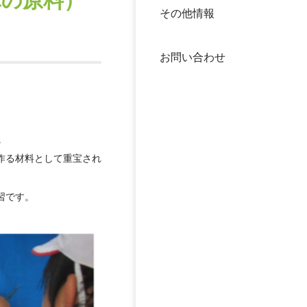
麻の原料）
その他情報
40年
交流
中谷
お問い合わせ
大学
国際
役員
。
科学
公開
作る材料として重宝され
次世
年報
習です。
中谷