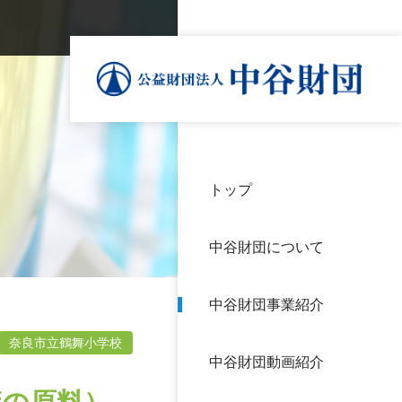
トップ
理事
中谷
個人
基本
中谷財団について
設立
神戸
アク
中谷財団事業紹介
財団
長期
よく
奈良市立鶴舞小学校
中谷財団動画紹介
沿革
研究
サイ