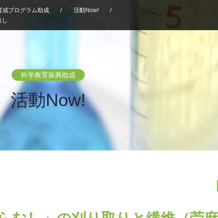
育成プログラム助成
/
活動Now!
/
出し
科学教育振興助成
活動Now!