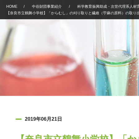
HOME
/
中谷財団事業紹介
/
科学教育振興助成・次世代理系人材
【奈良市立鶴舞小学校】「からむし」の刈り取りと繊維（苧麻の原料）の取り
2019年06月21日