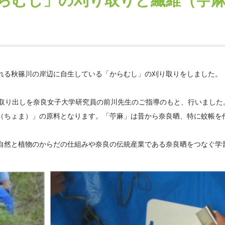
らむし」の刈り取りと繊維（苧
れる秋篠川の岸辺に自生している「からむし」の刈り取りをしました。
の取り出しを奈良女子大学研究員の前川先生のご指導のもと、行いました
（ちょま）」の原料となります。「苧麻」は昔から奈良晒、特に蚊帳を
自然と植物のからだの仕組みや奈良の伝統産業である奈良晒をつなぐ学