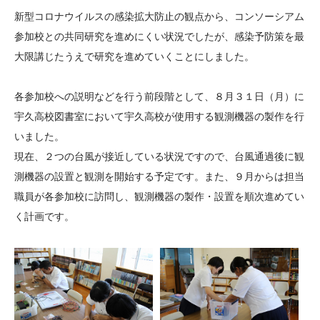
大学院生奨学金
国際学生交流プログラ
役員・評議員
公開情報
新型コロナウイルスの感染拡大防止の観点から、コンソーシアム
アクセス
ム
よくあるご質問
参加校との共同研究を進めにくい状況でしたが、感染予防策を最
日本語
English
マイページ
大限講じたうえで研究を進めていくことにしました。
年報一覧
中谷財団レポート
科学教育振興助成・
サイトマップ
中谷財団アーカイブ
各参加校への説明などを行う前段階として、８月３１日（月）に
次世代理系人材育成プ
宇久高校図書室において宇久高校が使用する観測機器の製作を行
ログラム助成
いました。
現在、２つの台風が接近している状況ですので、台風通過後に観
測機器の設置と観測を開始する予定です。また、９月からは担当
職員が各参加校に訪問し、観測機器の製作・設置を順次進めてい
く計画です。