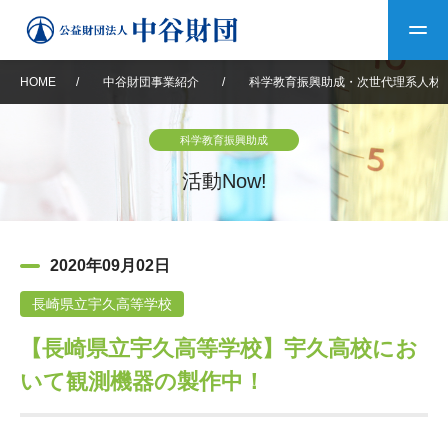
HOME
/
中谷財団事業紹介
/
科学教育振興助成・次世代理系人材
トップ
科学教育振興助成
中谷財団について
活動Now!
中谷財団について
理事長挨拶
中谷財団事業紹介
2020年09月02日
設立趣意書
中谷財団事業紹介
財団概要
中谷賞
中谷財団動画紹介
長崎県立宇久高等学校
【長崎県立宇久高等学校】宇久高校にお
40年史デジタルブック
沿革
神戸賞
長期大型研究助成
その他情報
いて観測機器の製作中！
中谷財団40年史
研究助成
その他情報
交流助成
個人情報保護に関する
お問い合わせ
40年史別冊
基本方針