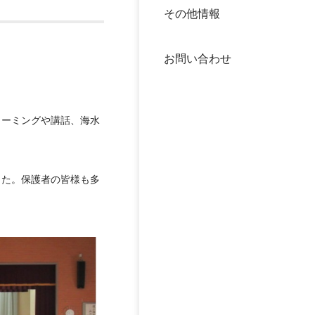
その他情報
40年
交流
中谷
お問い合わせ
大学
国際
役員
コーミングや講話、海水
科学
公開
次世
した。保護者の皆様も多
年報
中谷