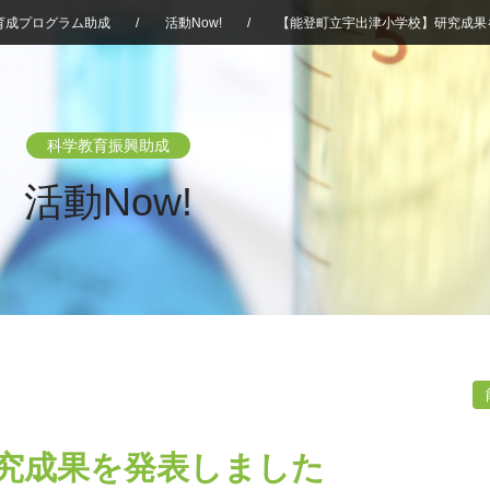
育成プログラム助成
/
活動Now!
/
【能登町立宇出津小学校】研究成果
科学教育振興助成
活動Now!
究成果を発表しました