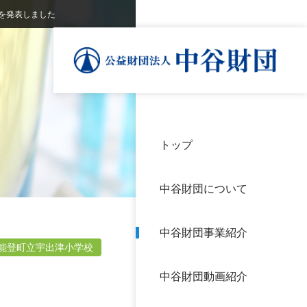
を発表しました
トップ
理事
中谷
個人
基本
中谷財団について
設立
神戸
アク
中谷財団事業紹介
財団
長期
能登町立宇出津小学校
よく
中谷財団動画紹介
沿革
研究
サイ