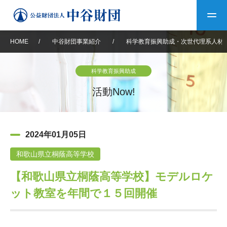
HOME
/
中谷財団事業紹介
/
科学教育振興助成・次世代理系人材
トップ
科学教育振興助成
中谷財団について
活動Now!
中谷財団について
理事長挨拶
中谷財団事業紹介
2024年01月05日
設立趣意書
中谷財団事業紹介
財団概要
中谷賞
中谷財団動画紹介
和歌山県立桐蔭高等学校
【和歌山県立桐蔭高等学校】モデルロケ
40年史デジタルブック
沿革
神戸賞
長期大型研究助成
その他情報
ット教室を年間で１５回開催
中谷財団40年史
研究助成
その他情報
交流助成
個人情報保護に関する
お問い合わせ
40年史別冊
基本方針