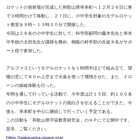
大学院生奨学金
国際学生交流プログラ
役員・評議員
公開情報
ロケットの発射場が完成した和歌山県串本町へ１２月２６日に車
アクセス
ム
よくあるご質問
で３時間かけて移動し、２７日に、小中学生対象のモデルロケッ
日本語
English
マイページ
ト教室を９時～１３時３０分で開催した。
年報一覧
中谷財団レポート
今回は２８名の小中学生に対して、科学部顧問の藤木先生と串本
科学教育振興助成・
サイトマップ
中谷財団アーカイブ
中学校の太田先生が講師を務め、桐蔭の科学部の生徒８名がサポ
次世代理系人材育成プ
ート役で参加した。
ログラム助成
アルファ３というモデルロケットを１時間半ほどで組み立て、望
楼の芝にて８０ｍ上空まで火薬を使って飛翔させた。また、ドロ
ーンの操縦体験も行った。
年間を通して行っている活動で、今年度は計１５回、約１９０名
の小中学生にモデルロケットの面白さを伝えることができた。今
後も、串本町を中心に継続して行っていく予定である。
この活動を「和歌山県宇宙教育研究会」のＨＰにて公開中です。
是非、ご覧ください。
https://wakayama-space.org/