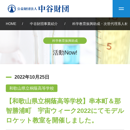
HOME
/
中谷財団事業紹介
/
科学教育振興助成・次世代理系人材
トップ
科学教育振興助成
中谷財団について
活動Now!
中谷財団について
理事長挨拶
中谷財団事業紹介
2022年10月25日
設立趣意書
中谷財団事業紹介
財団概要
中谷賞
中谷財団動画紹介
和歌山県立桐蔭高等学校
【和歌山県立桐蔭高等学校】串本町＆那
40年史デジタルブック
沿革
神戸賞
長期大型研究助成
その他情報
智勝浦町 宇宙ウィーク2022にてモデル
中谷財団40年史
研究助成
その他情報
交流助成
個人情報保護に関する
ロケット教室を開催しました。
お問い合わせ
40年史別冊
基本方針