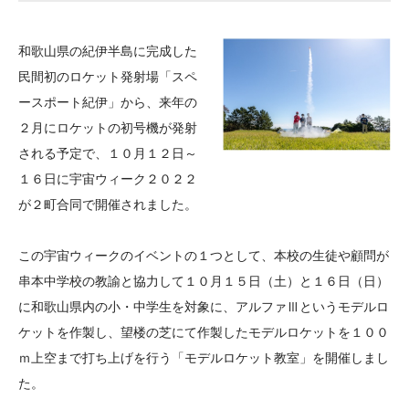
大学院生奨学金
国際学生交流プログラ
役員・評議員
公開情報
アクセス
ム
よくあるご質問
和歌山県の紀伊半島に完成した
日本語
English
マイページ
年報一覧
中谷財団レポート
民間初のロケット発射場「スペ
科学教育振興助成・
サイトマップ
中谷財団アーカイブ
ースポート紀伊」から、来年の
次世代理系人材育成プ
２月にロケットの初号機が発射
される予定で、１０月１２日～
ログラム助成
１６日に宇宙ウィーク２０２２
が２町合同で開催されました。
この宇宙ウィークのイベントの１つとして、本校の生徒や顧問が
串本中学校の教諭と協力して１０月１５日（土）と１６日（日）
に和歌山県内の小・中学生を対象に、アルファⅢというモデルロ
ケットを作製し、望楼の芝にて作製したモデルロケットを１００
ｍ上空まで打ち上げを行う「モデルロケット教室」を開催しまし
た。