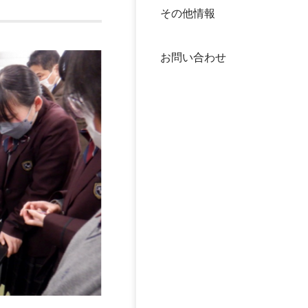
その他情報
40年
交流
中谷
お問い合わせ
大学
国際
役員
科学
公開
次世
年報
中谷