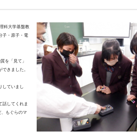
山理科大学基盤教
分子・原子・電
物質を「見て」
ができました。
りしていまし
て話してくれま
だ、もぐらのマ