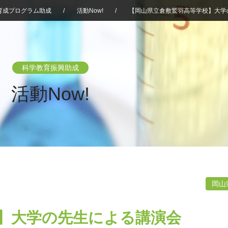
育成プログラム助成
/
活動Now!
/
【岡山県立倉敷鷲羽高等学校】大学
科学教育振興助成
活動Now!
岡山
】大学の先生による講演会