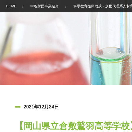
HOME
/
中谷財団事業紹介
/
科学教育振興助成・次世代理系人材
2021年12月24日
【岡山県立倉敷鷲羽高等学校