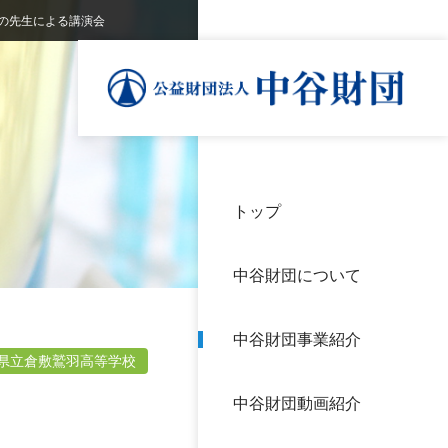
の先生による講演会
トップ
理事
中谷
個人
基本
中谷財団について
設立
神戸
アク
中谷財団事業紹介
財団
長期
県立倉敷鷲羽高等学校
よく
中谷財団動画紹介
沿革
研究
サイ