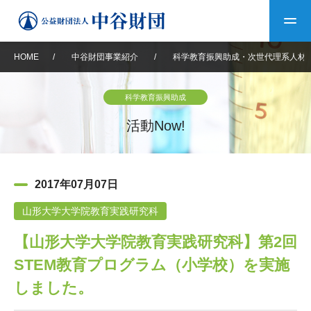
HOME
/
中谷財団事業紹介
/
科学教育振興助成・次世代理系人材
トップ
科学教育振興助成
中谷財団について
活動Now!
中谷財団について
理事長挨拶
中谷財団事業紹介
2017年07月07日
設立趣意書
中谷財団事業紹介
財団概要
中谷賞
中谷財団動画紹介
山形大学大学院教育実践研究科
【山形大学大学院教育実践研究科】第2回
40年史デジタルブック
沿革
神戸賞
長期大型研究助成
その他情報
STEM教育プログラム（小学校）を実施
中谷財団40年史
研究助成
その他情報
交流助成
個人情報保護に関する
しました。
お問い合わせ
40年史別冊
基本方針