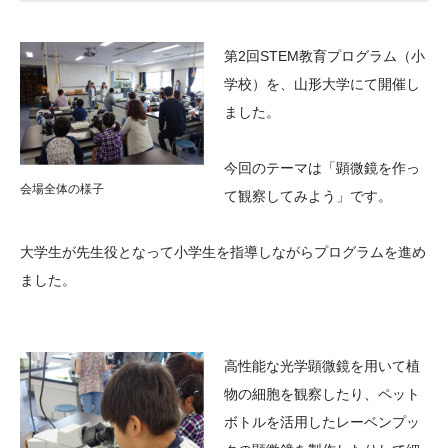
大学院生奨学金
国際学生交流プログラ
役員・評議員
公開情報
アクセス
ム
よくあるご質問
第2回STEM教育プログラム（小
日本語
English
マイページ
年報一覧
中谷財団レポート
学校）を、山形大学にて開催し
科学教育振興助成・
サイトマップ
中谷財団アーカイブ
ました。
次世代理系人材育成プ
今回のテーマは「顕微鏡を作っ
ログラム助成
会場全体の様子
て観察してみよう」です。
大学生が先生役となって小学生を指導しながらプログラムを進め
ました。
高性能な光学顕微鏡を用いて植
物の細胞を観察したり、ペット
ボトルを活用したレーベンプッ