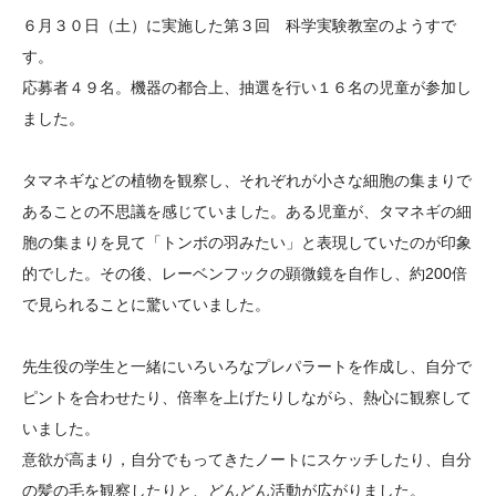
大学院生奨学金
国際学生交流プログラ
役員・評議員
公開情報
６月３０日（土）に実施した第３回 科学実験教室のようすで
アクセス
ム
よくあるご質問
す。
日本語
English
マイページ
応募者４９名。機器の都合上、抽選を行い１６名の児童が参加し
年報一覧
中谷財団レポート
ました。
科学教育振興助成・
サイトマップ
中谷財団アーカイブ
次世代理系人材育成プ
タマネギなどの植物を観察し、それぞれが小さな細胞の集まりで
ログラム助成
あることの不思議を感じていました。ある児童が、タマネギの細
胞の集まりを見て「トンボの羽みたい」と表現していたのが印象
的でした。その後、レーベンフックの顕微鏡を自作し、約200倍
で見られることに驚いていました。
先生役の学生と一緒にいろいろなプレパラートを作成し、自分で
ピントを合わせたり、倍率を上げたりしながら、熱心に観察して
いました。
意欲が高まり，自分でもってきたノートにスケッチしたり、自分
の髪の毛を観察したりと、どんどん活動が広がりました。