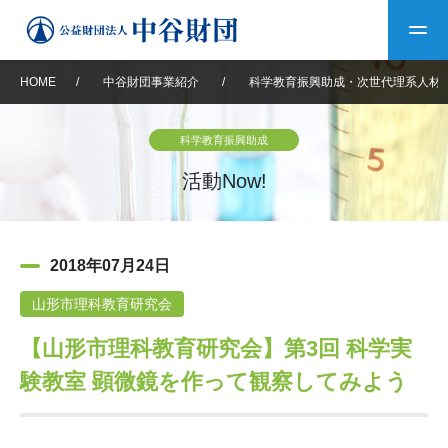
HOME
/
中谷財団事業紹介
/
科学教育振興助成・次世代理系人材
トップ
科学教育振興助成
中谷財団について
活動Now!
中谷財団について
理事長挨拶
中谷財団事業紹介
2018年07月24日
設立趣意書
中谷財団事業紹介
財団概要
中谷賞
中谷財団動画紹介
山形市理科教育研究会
【山形市理科教育研究会】第3回 科学実
40年史デジタルブック
沿革
神戸賞
長期大型研究助成
その他情報
験教室 顕微鏡を作って観察してみよう
中谷財団40年史
研究助成
その他情報
交流助成
個人情報保護に関する
お問い合わせ
40年史別冊
基本方針