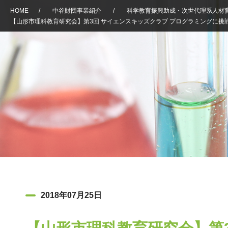
HOME
/
中谷財団事業紹介
/
科学教育振興助成・次世代理系人材
【山形市理科教育研究会】第3回 サイエンスキッズクラブ プログラミングに挑
2018年07月25日