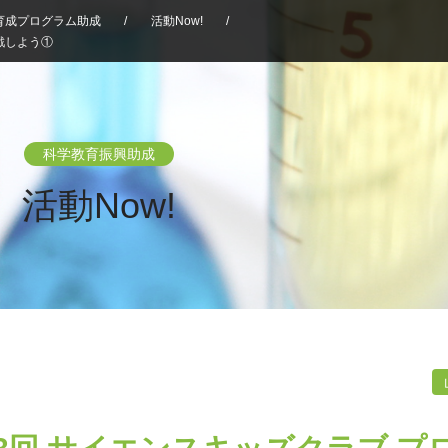
育成プログラム助成
/
活動Now!
/
戦しよう①
科学教育振興助成
活動Now!