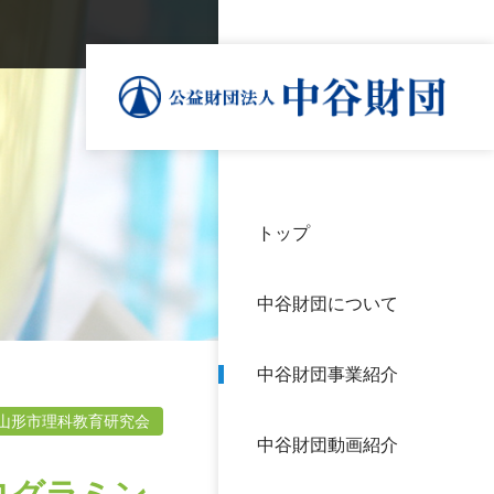
トップ
理事
中谷
個人
基本
中谷財団について
設立
神戸
アク
中谷財団事業紹介
財団
長期
よく
山形市理科教育研究会
中谷財団動画紹介
沿革
研究
サイ