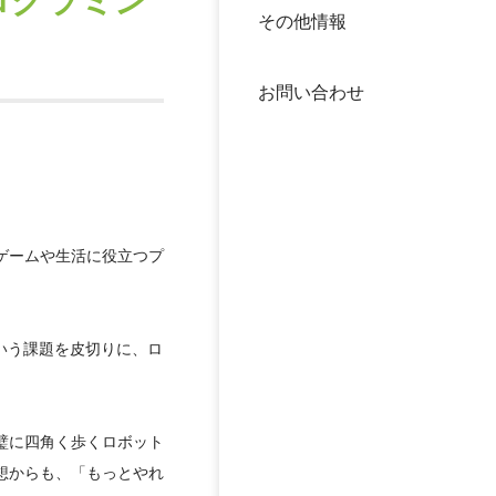
ログラミン
その他情報
40年
交流
中谷
お問い合わせ
大学
国際
役員
科学
公開
ゲームや生活に役立つプ
次世
年報
いう課題を皮切りに、ロ
中谷
璧に四角く歩くロボット
想からも、「もっとやれ