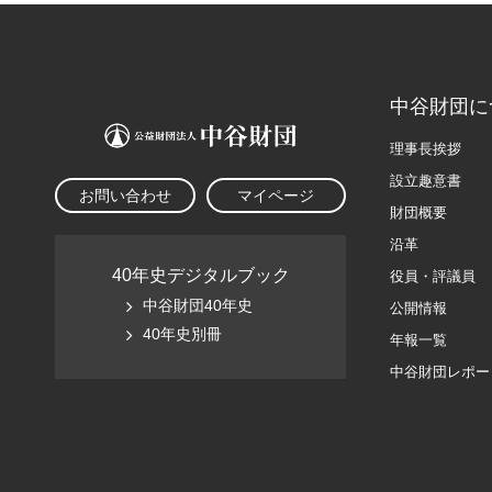
中谷財団に
理事長挨拶
設立趣意書
お問い合わせ
マイページ
財団概要
沿革
40年史デジタルブック
役員・評議員
中谷財団40年史
公開情報
40年史別冊
年報一覧
中谷財団レポー