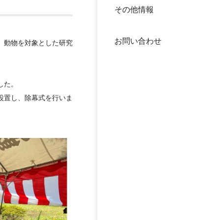
その他情報
40年
交流
中谷
お問い合わせ
大学
、動物を対象とした研究
国際
役員
した。
設置し、除幕式を行いま
科学
公開
次世
年報
中谷