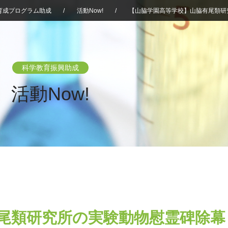
育成プログラム助成
/
活動Now!
/
【山脇学園高等学校】山脇有尾類研
科学教育振興助成
活動Now!
尾類研究所の実験動物慰霊碑除幕