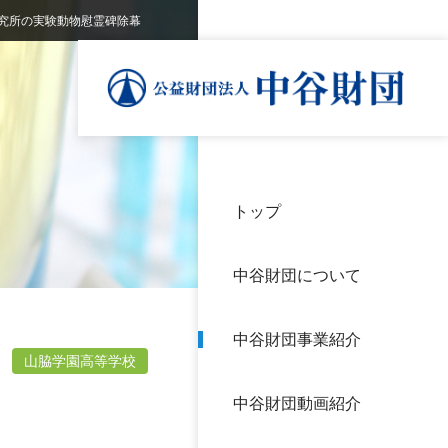
究所の実験動物慰霊碑除幕
トップ
理事
中谷
個人
基本
中谷財団について
設立
神戸
アク
中谷財団事業紹介
財団
長期
山脇学園高等学校
よく
中谷財団動画紹介
沿革
研究
サイ