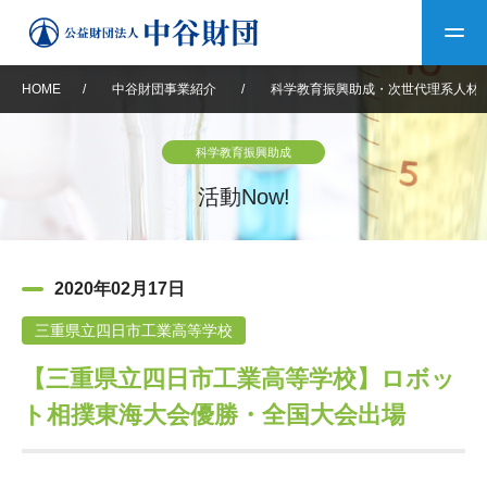
HOME
/
中谷財団事業紹介
/
科学教育振興助成・次世代理系人材
トップ
科学教育振興助成
中谷財団について
活動Now!
中谷財団について
理事長挨拶
中谷財団事業紹介
2020年02月17日
設立趣意書
中谷財団事業紹介
財団概要
中谷賞
中谷財団動画紹介
三重県立四日市工業高等学校
【三重県立四日市工業高等学校】ロボッ
40年史デジタルブック
沿革
神戸賞
長期大型研究助成
その他情報
ト相撲東海大会優勝・全国大会出場
中谷財団40年史
研究助成
その他情報
交流助成
個人情報保護に関する
お問い合わせ
40年史別冊
基本方針