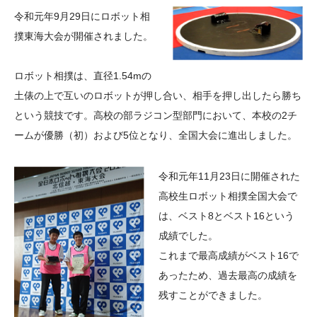
大学院生奨学金
国際学生交流プログラ
役員・評議員
公開情報
令和元年9月29日にロボット相
アクセス
ム
よくあるご質問
撲東海大会が開催されました。
日本語
English
マイページ
年報一覧
中谷財団レポート
ロボット相撲は、直径1.54mの
科学教育振興助成・
サイトマップ
中谷財団アーカイブ
土俵の上で互いのロボットが押し合い、相手を押し出したら勝ち
次世代理系人材育成プ
という競技です。高校の部ラジコン型部門において、本校の2チ
ログラム助成
ームが優勝（初）および5位となり、全国大会に進出しました。
令和元年11月23日に開催された
高校生ロボット相撲全国大会で
は、ベスト8とベスト16という
成績でした。
これまで最高成績がベスト16で
あったため、過去最高の成績を
残すことができました。