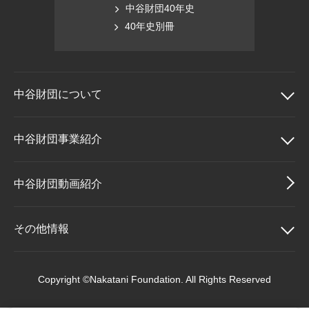
中谷財団40年史
40年史別冊
中谷財団に
ついて
中谷財団について
中谷財団事業紹介
理事長挨拶
中谷財団事業紹介
中谷財団動画紹介
設立趣意書
中谷賞
その他情報
財団概要
神戸賞
その他情報
Copyright ©Nakatani Foundation. All Rights Reserved