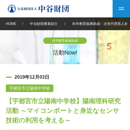
HOME
/
中谷財団事業紹介
/
科学教育振興助成・次世代理系人材
トップ
科学教育振興助成
中谷財団について
活動Now!
中谷財団について
理事長挨拶
中谷財団事業紹介
2019年12月03日
設立趣意書
中谷財団事業紹介
財団概要
中谷賞
中谷財団動画紹介
宇都宮市立陽南中学校
【宇都宮市立陽南中学校】陽南理科研究
40年史デジタルブック
沿革
神戸賞
長期大型研究助成
その他情報
活動 ～マイコンボートと身近なセンサ
中谷財団40年史
研究助成
その他情報
交流助成
個人情報保護に関する
技術の利用を考える～
お問い合わせ
40年史別冊
基本方針