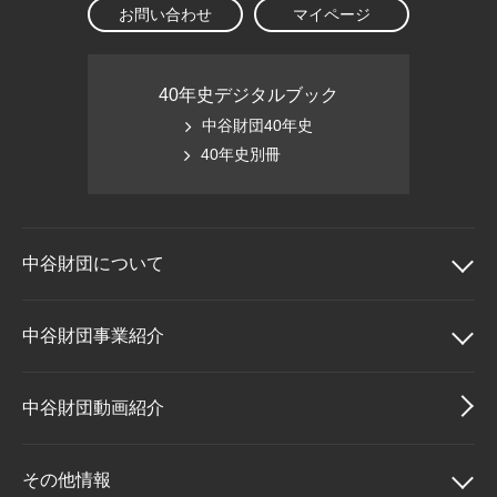
お問い合わせ
マイページ
40年史デジタルブック
中谷財団40年史
40年史別冊
中谷財団に
ついて
中谷財団について
中谷財団事業紹介
理事長挨拶
中谷財団事業紹介
中谷財団動画紹介
設立趣意書
中谷賞
その他情報