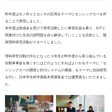
大学院生奨学金
国際学生交流プログラ
役員・評議員
公開情報
アクセス
ム
よくあるご質問
昨年度はモノ作りとセンサの応用をテーマにセンシングカーを作
日本語
English
マイページ
年報一覧
中谷財団レポート
ることで実現しました。
科学教育振興助成・
サイトマップ
中谷財団アーカイブ
本年度は助成金を受けて研究活動したい希望生徒を募り、IOTと
次世代理系人材育成プ
関連付けた生活の諸問題を自ら解決していくことを目的とし、陽
南理科研究活動がスタートしました。
ログラム助成
理科研究活動の中心となった３年生が昨年度から取り組んでいる
自動車事故を無くすにはどのようにすればよいかをテーマに「セ
ンシングカーの開発とECUシステムの構築」をテーマに自由研究
を行い、日本学生科学賞栃木県展覧会では優秀賞をいただきまし
た。