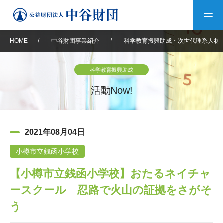
HOME
/
中谷財団事業紹介
/
科学教育振興助成・次世代理系人材
トップ
科学教育振興助成
中谷財団について
活動Now!
中谷財団について
理事長挨拶
中谷財団事業紹介
2021年08月04日
設立趣意書
中谷財団事業紹介
財団概要
中谷賞
中谷財団動画紹介
小樽市立銭函小学校
【小樽市立銭函小学校】おたるネイチャ
40年史デジタルブック
沿革
神戸賞
長期大型研究助成
その他情報
ースクール 忍路で火山の証拠をさがそ
中谷財団40年史
研究助成
その他情報
交流助成
個人情報保護に関する
う
お問い合わせ
40年史別冊
基本方針