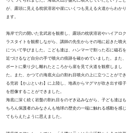
ってつくられました。海底火山が盛んに噴火していたということ
が、露頭に見える枕状溶岩や崖にいくつも見える火道からわかり
ます。
海岸で穴の開いた玄武岩を観察し、露頭の枕状溶岩やハイアロク
ラスタイトを観察しながら、講師の先生からその地に起きた噴火
について学びました。こども達は、ハンマーで割った石に磁石を
近づけるなど自分の手で噴火の痕跡を確かめていました。また、
ボートに乗り少し離れたところから崖を見て火道を観察しまし
た。また、かつての海底火山の割れ目噴火の上に立つことができ
る兜岩【かぶといわ】に上陸し、地表からマグマが吹き出す様子
を想像することができました。
海底に深く続く岩盤の割れ目をのぞき込みながら、子ども達はも
ちろん保護者のみなさんも地球の歴史の一端に触れる感動を感じ
てもらえたように思えました。