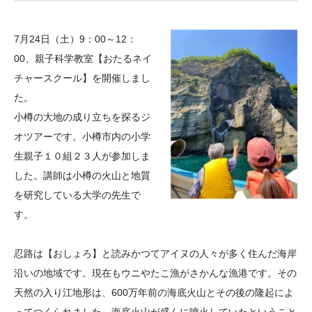
大学院生奨学金
国際学生交流プログラ
役員・評議員
公開情報
アクセス
ム
よくあるご質問
7月24日（土）9：00～12：
日本語
English
マイページ
年報一覧
中谷財団レポート
00、親子科学教室【おたるネイ
科学教育振興助成・
サイトマップ
中谷財団アーカイブ
チャースクール】を開催しまし
次世代理系人材育成プ
た。
小樽の大地の成り立ちを探るジ
ログラム助成
オツアーです。小樽市内の小学
生親子１０組２３人が参加しま
した。講師は小樽の火山と地質
を研究している大学の先生で
す。
忍路は【おしょろ】と読みかつてアイヌの人々が多く住んだ海岸
沿いの地域です。現在もウニやたこ漁がさかんな漁港です。その
天然の入り江地形は、600万年前の海底火山とその後の隆起によ