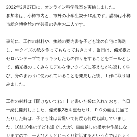
大学院生奨学金
国際学生交流プログラ
役員・評議員
公開情報
2022年2月27日に、オンライン科学教室を実施しました。
アクセス
ム
よくあるご質問
参加者は、小樽市内と、市外の小学生親子10組です。講師は小樽
日本語
English
マイページ
市総合博物館の学芸員の先生お二人です。
年報一覧
中谷財団レポート
科学教育振興助成・
サイトマップ
中谷財団アーカイブ
事前に、工作の材料や、接続の案内書を子ども達の自宅に郵送
次世代理系人材育成プ
し、○×クイズの紙を作ってもらっておきます。当日は、偏光板と
ログラム助成
セロハンテープでキラキラしたもの作りをすることをゴールとし
て、偏光板のしくみをモデルを使いクイズに答えながら楽しく学
び、身のまわりに使われていることを発見した後、工作に取り組
みました。
工作の材料は【開けないでね！】と書いた袋に入れておき、当日
一緒に開封しました。偏光板2枚を重ねたり、ＰＣの画面に当て
たりした時は、子ども達は皆驚いて何度も何度も試していまし
た。10組10名の子ども達でしたが、画面越しの指示や作業にな
りますので、一人ひとりとじっくり対話するという点ではちょう