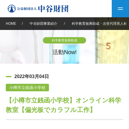
HOME
/
中谷財団事業紹介
/
科学教育振興助成・次世代理系人材
トップ
科学教育振興助成
中谷財団について
活動Now!
中谷財団について
理事長挨拶
中谷財団事業紹介
2022年03月04日
設立趣意書
中谷財団事業紹介
財団概要
中谷賞
中谷財団動画紹介
小樽市立銭函小学校
【小樽市立銭函小学校】オンライン科学
40年史デジタルブック
沿革
神戸賞
長期大型研究助成
その他情報
教室【偏光板でカラフル工作】
中谷財団40年史
研究助成
その他情報
交流助成
個人情報保護に関する
お問い合わせ
40年史別冊
基本方針