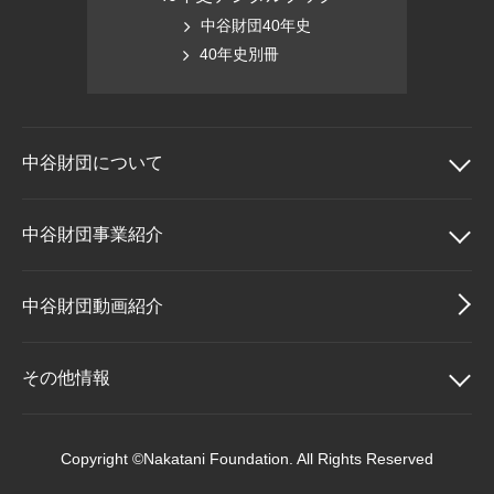
中谷財団40年史
40年史別冊
中谷財団に
ついて
中谷財団について
中谷財団事業紹介
理事長挨拶
中谷財団事業紹介
中谷財団動画紹介
設立趣意書
中谷賞
その他情報
財団概要
神戸賞
その他情報
Copyright ©Nakatani Foundation. All Rights Reserved