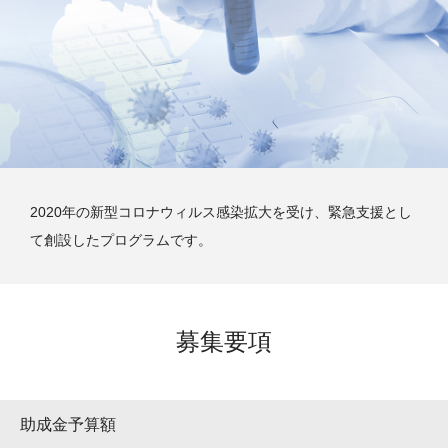
大学院生奨学金
国際学生交流プログラ
役員・評議員
公開情報
アクセス
ム
よくあるご質問
日本語
English
マイページ
年報一覧
中谷財団レポート
科学教育振興助成・
サイトマップ
中谷財団アーカイブ
次世代理系人材育成プ
ログラム助成
2020年の新型コロナウィルス感染拡大を受け、緊急支援とし
て創設したプログラムです。
募集要項
助成金予算額