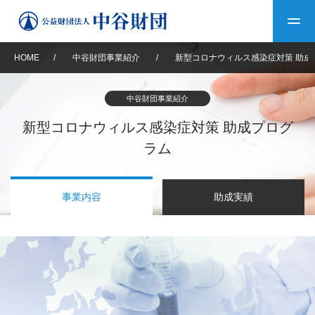
HOME
/
中谷財団事業紹介
/
新型コロナウィルス感染症対策 助成
トップ
中谷財団事業紹介
中谷財団について
新型コロナウィルス感染症対策 助成プログ
ラム
中谷財団について
理事長挨拶
中谷財団事業紹介
事業内容
助成実績
設立趣意書
中谷財団事業紹介
財団概要
中谷賞
中谷財団動画紹介
40年史デジタルブック
沿革
神戸賞
長期大型研究助成
その他情報
中谷財団40年史
研究助成
その他情報
交流助成
個人情報保護に関する
お問い合わせ
40年史別冊
基本方針