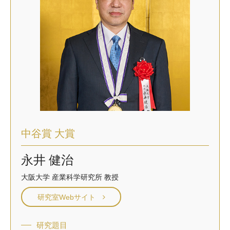
大学院生奨学金
国際学生交流プログラ
役員・評議員
公開情報
アクセス
ム
よくあるご質問
日本語
English
マイページ
年報一覧
中谷財団レポート
科学教育振興助成・
サイトマップ
中谷財団アーカイブ
次世代理系人材育成プ
ログラム助成
中谷賞 大賞
永井 健治
大阪大学 産業科学研究所 教授
研究室Webサイト
研究題目