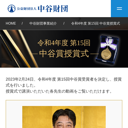
HOME
/
中谷財団事業紹介
/
令和4年度 第15回 中谷賞授賞式
トップ
令和4年度 第15回
中谷財団について
中谷賞授賞式
中谷財団について
理事長挨拶
中谷財団事業紹介
2023年2月24日、令和4年度 第15回中谷賞受賞者を決定し、授賞
設立趣意書
中谷財団事業紹介
財団概要
中谷賞
中谷財団動画紹介
式を行いました。
授賞式で講演いただいた各先生の動画をご覧いただけます。
40年史デジタルブック
沿革
神戸賞
長期大型研究助成
その他情報
中谷財団40年史
研究助成
その他情報
交流助成
個人情報保護に関する
お問い合わせ
40年史別冊
基本方針