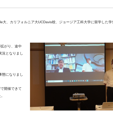
le
大、カリフォルニア大
UCDavis
校、ジョージア工科大学に留学した学
が拡がり、途中
状況となりまし
事態になりまし
響で開催できて
た。