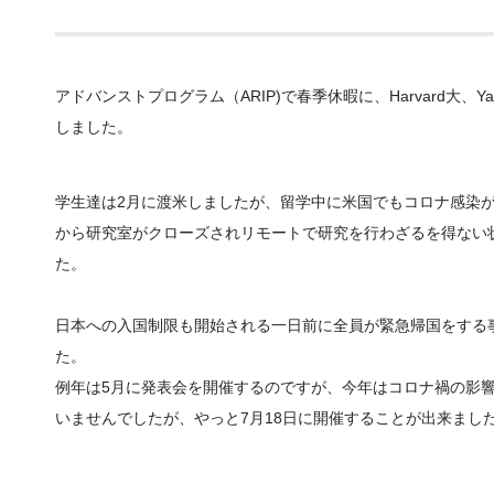
アドバンストプログラム（
ARIP)
で春季休暇に、
Harvard
大、
Ya
しました。
学生達は
2
月に渡米しましたが、留学中に米国でもコロナ感染
から研究室がクローズされリモートで研究を行わざるを得ない
た。
日本への入国制限も開始される一日前に全員が緊急帰国をする
た。
例年は
5
月に発表会を開催するのですが、今年はコロナ禍の影
いませんでしたが、やっと
7
月
18
日に開催することが出来まし