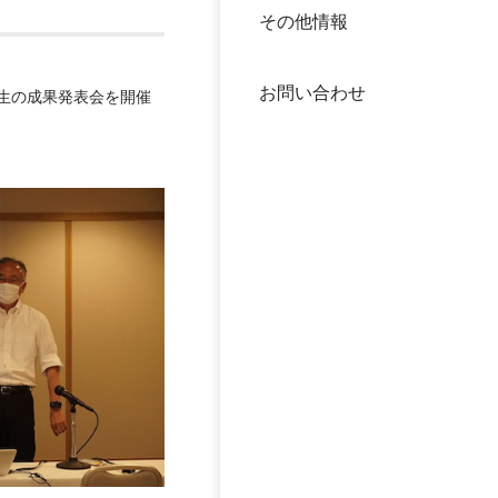
その他情報
40年
交流
中谷
お問い合わせ
大学
生の成果発表会を開催
国際
役員
科学
公開
次世
年報
中谷