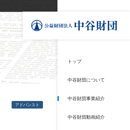
トップ
理事
中谷
個人
基本
中谷財団について
設立
神戸
アク
中谷財団事業紹介
財団
長期
アドバンスト
よく
中谷財団動画紹介
沿革
研究
サイ