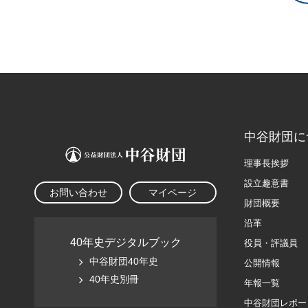
中谷財団に
理事長挨拶
設立趣意書
お問い合わせ
マイページ
財団概要
沿革
40年史デジタルブック
役員・評議員
中谷財団40年史
公開情報
40年史別冊
年報一覧
中谷財団レポー