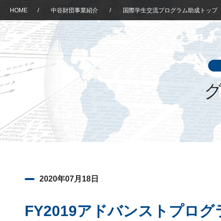
HOME
/
中谷財団事業紹介
/
国際学生交流プログラム助成トップ
グ
2020年07月18日
FY2019アドバンストプロ