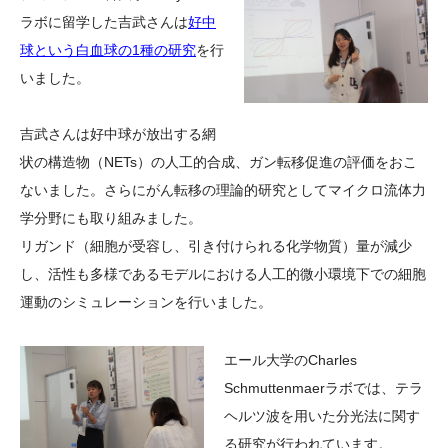
ラボに留学した吉武さんは
好中
球という白血球の1種の研究
を行
いました。
吉武さんは好中球が放出する網
状の構造物（NETs）の人工的合成、ガン転移促進の評価をおこ
ないました。さらにがん転移の理論的研究としてマイクロ流体力
学分野にも取り組みました。
リガンド（細胞が受容し、引き付けられる化学物質）量が減少
し、活性も多様であるモデルにおける人工的微小環境下での細胞
運動のシミュレーションを行いました。
エール大学のCharles
Schmuttenmaerラボでは、テラ
ヘルツ波を用いた分光法に関す
る研究が行われています。