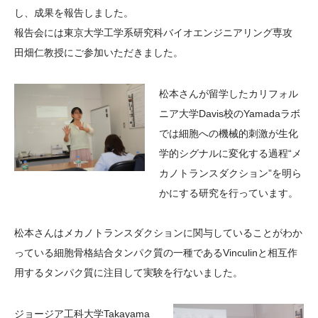
し、成果を報告しました。
大学院生奨学金
国際学生交流プログラ
役員・評議員
公開情報
報告会には東京大学工学系研究科バイオエンジニアリング専攻
アクセス
ム
よくあるご質問
日本語
English
マイページ
田畑仁教授にご参加いただきました。
年報一覧
中谷財団レポート
科学教育振興助成・
サイトマップ
中谷財団アーカイブ
松本さんが留学したカリフォル
次世代理系人材育成プ
ニア大学Davis校のYamadaラボ
ログラム助成
では細胞への機械的刺激が生化
学的シグナルに変化する過程“メ
カノトランスダクション”を明ら
かにする研究を行っています。
松本さんはメカノトランスダクションに関与していることがわか
っている細胞骨格結合タンパク質の一種であるVinculinと相互作
用するタンパク質に注目して実験を行ないました。
ジョージア工科大学Takayama