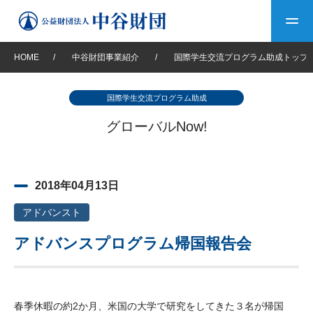
HOME
/
中谷財団事業紹介
/
国際学生交流プログラム助成トップ
トップ
国際学生交流プログラム助成
中谷財団について
グローバルNow!
中谷財団について
理事長挨拶
中谷財団事業紹介
2018年04月13日
設立趣意書
中谷財団事業紹介
財団概要
中谷賞
中谷財団動画紹介
アドバンスト
アドバンスプログラム帰国報告会
40年史デジタルブック
沿革
神戸賞
長期大型研究助成
その他情報
中谷財団40年史
研究助成
その他情報
交流助成
個人情報保護に関する
お問い合わせ
40年史別冊
基本方針
春季休暇の約2か月、米国の大学で研究をしてきた３名が帰国