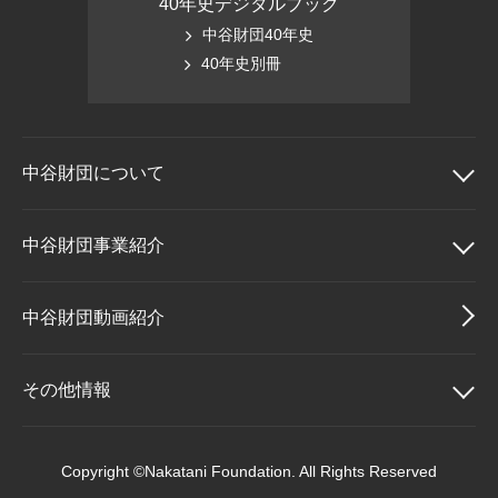
40年史デジタルブック
中谷財団40年史
40年史別冊
中谷財団に
ついて
中谷財団について
中谷財団事業紹介
理事長挨拶
中谷財団事業紹介
中谷財団動画紹介
設立趣意書
中谷賞
その他情報
財団概要
神戸賞
その他情報
Copyright ©Nakatani Foundation. All Rights Reserved