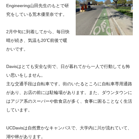
Engineering山田先生のもとで研
大学院生奨学金
国際学生交流プログラ
役員・評議員
公開情報
究をしている荒木優里奈です。
アクセス
ム
よくあるご質問
日本語
English
マイページ
年報一覧
中谷財団レポート
2月中旬に到着してから、毎日快
科学教育振興助成・
サイトマップ
中谷財団アーカイブ
晴が続き、気温も20℃前後で暖
次世代理系人材育成プ
かいです。
ログラム助成
Davisはとても安全な街で、日が暮れてから一人で行動しても怖
い思いをしません。
主な交通手段は自転車です。街のいたるところに自転車専用通路
があり、お店の前には駐輪場があります。また、ダウンタウンに
はアジア系のスーパーや飲食店が多く、食事に困ることなく生活
しています。
UCDavisは自然豊かなキャンパスで、大学内に川が流れていて、
湖や林があります。