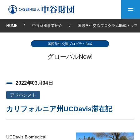
HOME
/
中谷財団事業紹介
/
国際学生交流プログラム助成トップ
トップ
国際学生交流プログラム助成
中谷財団について
グローバルNow!
中谷財団について
理事長挨拶
中谷財団事業紹介
2022年03月04日
設立趣意書
中谷財団事業紹介
財団概要
中谷賞
中谷財団動画紹介
アドバンスト
カリフォルニア州UCDavis滞在記
40年史デジタルブック
沿革
神戸賞
長期大型研究助成
その他情報
中谷財団40年史
研究助成
その他情報
交流助成
個人情報保護に関する
お問い合わせ
40年史別冊
基本方針
UCDavis Biomedical