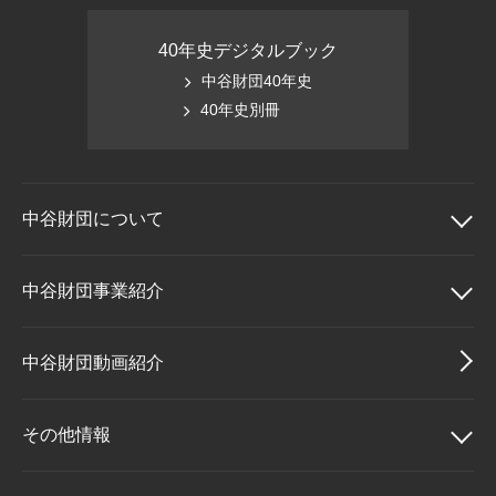
40年史デジタルブック
中谷財団40年史
40年史別冊
中谷財団に
ついて
中谷財団について
中谷財団事業紹介
理事長挨拶
中谷財団事業紹介
中谷財団動画紹介
設立趣意書
中谷賞
その他情報