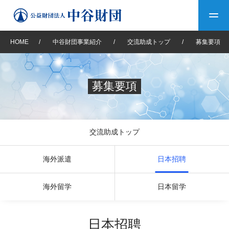
HOME
/
中谷財団事業紹介
/
交流助成トップ
/
募集要項
トップ
募集要項
中谷財団について
中谷財団について
理事長挨拶
中谷財団事業紹介
交流助成トップ
設立趣意書
中谷財団事業紹介
財団概要
中谷賞
中谷財団動画紹介
海外派遣
日本招聘
40年史デジタルブック
沿革
神戸賞
長期大型研究助成
その他情報
海外留学
日本留学
中谷財団40年史
研究助成
その他情報
交流助成
個人情報保護に関する
お問い合わせ
40年史別冊
日本招聘
基本方針