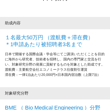
大学院生奨学金
国際学生交流プログラ
役員・評議員
公開情報
アクセス
ム
よくあるご質問
日本語
English
マイページ
年報一覧
中谷財団レポート
助成内容
科学教育振興助成・
サイトマップ
中谷財団アーカイブ
次世代理系人材育成プ
１名最大50万円 （渡航費＋滞在費）
ログラム助成
＊1申請あたり被招聘者3名まで
日本で開催する国際会議・学会等にてご講演いただくことを目的
に海外から研究者、技術者を招聘し、国内の専門家と交流を行
い、対象研究分野の発展に貢献するものを対象とした助成です。
渡航費：主要航空会社エコノミークラス往復割引運賃
滞在費：一律1泊あたり20,000円×日本国内宿泊数（上限7泊）
対象研究分野
BME （ Bio Medical Engineering ）分野