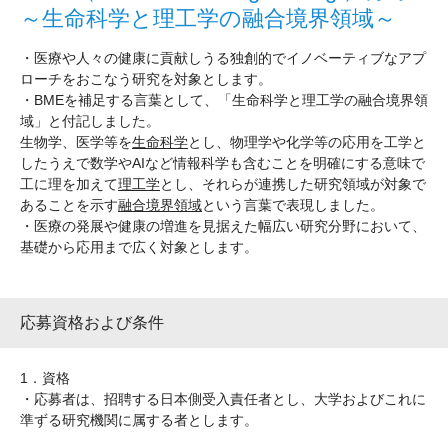
～生命科学と理工学の融合境界領域～
・医療や人々の健康に貢献しうる独創的でイノベーティブなアプ
ローチをおこなう研究を対象とします。
・BMEを補足する言葉として、「生命科学と理工学の融合境界領
域」と付記しました。
生物学、医学等を
生命科学
とし、物理学や化学等の応用を工学と
したうえで数学やAIなど情報科学も含むことを明確にする意味で
工に理を加えて
理工学
とし、それらが連携した研究領域が対象で
あることを示す
融合境界領域
という言葉で表現しました。
・医療の発展や健康の増進を見据えた幅広い研究分野において、
基礎から応用まで広く対象とします。
応募資格および条件
1．資格
・応募者は、招聘する日本側受入責任者とし、大学およびこれに
準ずる研究機関に属する者とします。