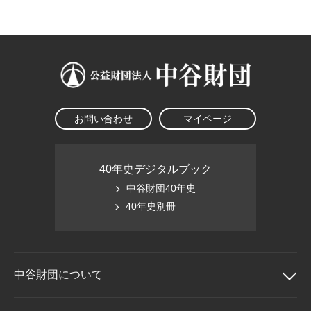
大学院生奨学金
国際学生交流プログラ
役員・評議員
公開情報
アクセス
ム
よくあるご質問
日本語
English
マイページ
年報一覧
中谷財団レポート
科学教育振興助成・
サイトマップ
中谷財団アーカイブ
次世代理系人材育成プ
ログラム助成
お問い合わせ
マイページ
40年史デジタルブック
中谷財団40年史
40年史別冊
中谷財団に
ついて