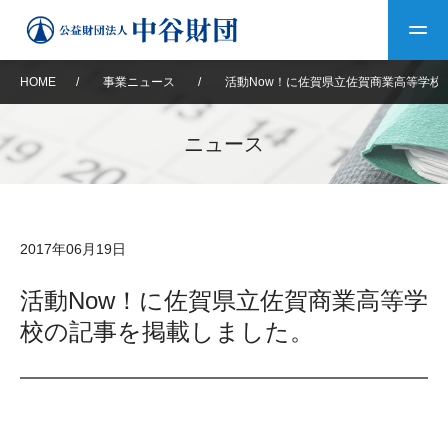
HOME
/
事業ニュース
/
活動Now！に佐賀県立佐賀商業高等学校
トップ
ニュース
中谷財団について
中谷財団について
理事長挨拶
中谷財団事業紹介
2017年06月19日
設立趣意書
中谷財団事業紹介
財団概要
中谷賞
中谷財団動画紹介
活動Now！に佐賀県立佐賀商業高等学
校の記事を掲載しました。
40年史デジタルブック
沿革
神戸賞
長期大型研究助成
その他情報
中谷財団40年史
研究助成
その他情報
交流助成
個人情報保護に関する
お問い合わせ
40年史別冊
基本方針