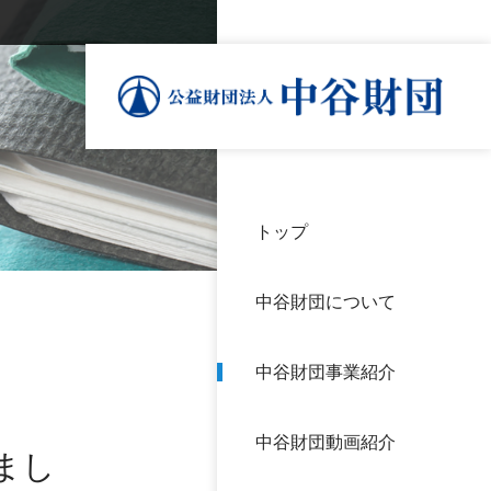
トップ
理事
中谷
個人
基本
中谷財団について
設立
神戸
アク
中谷財団事業紹介
財団
長期
よく
中谷財団動画紹介
沿革
研究
まし
サイ