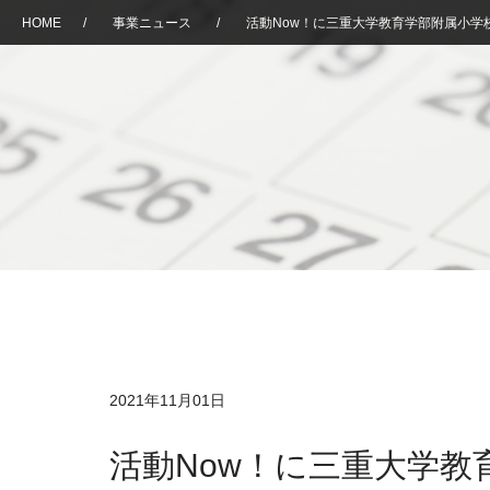
HOME
/
事業ニュース
/
活動Now！に三重大学教育学部附属小学
2021年11月01日
活動Now！に三重大学