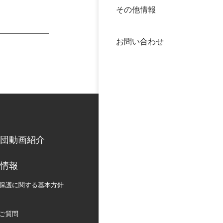
その他情報
40年
交流
中谷
お問い合わせ
大学
国際
役員
科学
公開
次世
団動画紹介
年報
情報
中谷
保護に関する
基本方針
ご質問